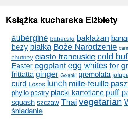
Książka kucharska Elżbiety
aubergine
bakłażan
bana
babeczki
Skip
białka
Boże Narodzenie
bezy
car
to
cold buf
ciasto francuskie
chutney
content
eggplant
egg whites
for g
Easter
ginger
frittatta
gremolata
jalap
Gołąbki
lunch
mille-feuille
curd
pasz
Losos
puff p
placki kartoflane
phyllo pastry
vegetarian
Thai
squash
szczaw
śniadanie