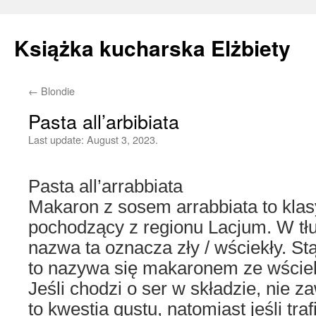
Książka kucharska Elżbiety
←
Blondie
Skip
Pasta all’arbibiata
to
Last update:
August 3, 2023.
content
Pasta all’arrabbiata
Makaron z sosem arrabbiata to klas
pochodzący z regionu Lacjum. W tł
nazwa ta oznacza zły / wściekły. S
to nazywa się makaronem ze wście
Jeśli chodzi o ser w składzie, nie z
to kwestia gustu, natomiast jeśli trafi