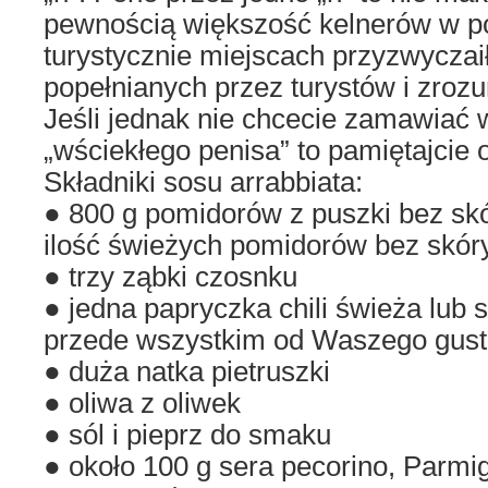
pewnością większość kelnerów w p
turystycznie miejscach przyzwyczai
popełnianych przez turystów i zrozu
Jeśli jednak nie chcecie zamawiać 
„wściekłego penisa” to pamiętajcie 
Składniki sosu arrabbiata:
● 800 g pomidorów z puszki bez sk
ilość świeżych pomidorów bez skór
● trzy ząbki czosnku
● jedna papryczka chili świeża lub 
przede wszystkim od Waszego gust
● duża natka pietruszki
● oliwa z oliwek
● sól i pieprz do smaku
● około 100 g sera pecorino, Parmi