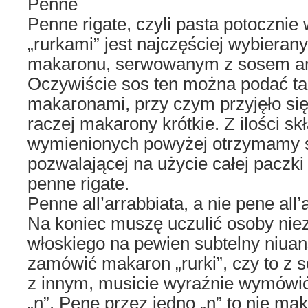
Penne
Penne rigate, czyli pasta potoczni
„rurkami” jest najczęściej wybiera
makaronu, serwowanym z sosem ar
Oczywiście sos ten można podać ta
makaronami, przy czym przyjęło się
raczej makarony krótkie. Z ilości s
wymienionych powyżej otrzymamy s
pozwalającej na użycie całej paczk
penne rigate.
Penne all’arrabbiata, a nie pene all’
Na koniec muszę uczulić osoby nie
włoskiego na pewien subtelny niua
zamówić makaron „rurki”, czy to z 
z innym, musicie wyraźnie wymówi
„n”. Pene przez jedno „n” to nie mak