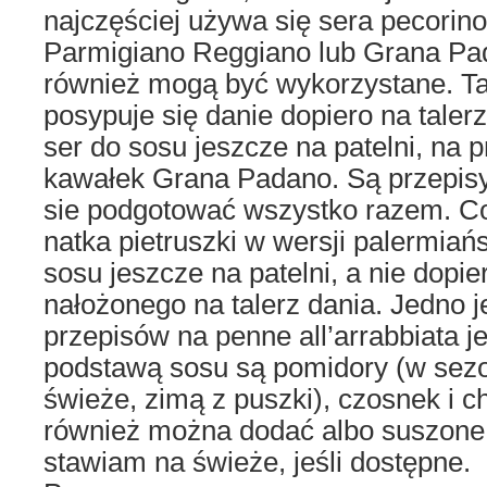
najczęściej używa się sera pecorino
Parmigiano Reggiano lub Grana Pad
również mogą być wykorzystane. T
posypuje się danie dopiero na tale
ser do sosu jeszcze na patelni, na 
kawałek Grana Padano. Są przepisy
sie podgotować wszystko razem. Co
natka pietruszki w wersji palermiańsk
sosu jeszcze na patelni, a nie dopi
nałożonego na talerz dania. Jedno j
przepisów na penne all’arrabbiata j
podstawą sosu są pomidory (w sezon
świeże, zimą z puszki), czosnek i chil
również można dodać albo suszone 
stawiam na świeże, jeśli dostępne.