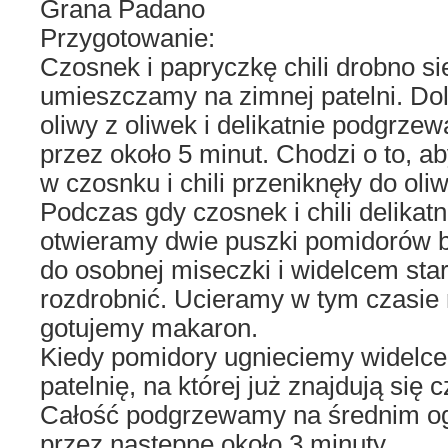
Grana Padano
Przygotowanie:
Czosnek i papryczkę chili drobno s
umieszczamy na zimnej patelni. Do
oliwy z oliwek i delikatnie podgrz
przez około 5 minut. Chodzi o to, a
w czosnku i chili przeniknęły do oliw
Podczas gdy czosnek i chili delikatn
otwieramy dwie puszki pomidorów 
do osobnej miseczki i widelcem sta
rozdrobnić. Ucieramy w tym czasie 
gotujemy makaron.
Kiedy pomidory ugnieciemy widelce
patelnię, na której już znajdują się c
Całość podgrzewamy na średnim og
przez następne około 3 minuty.