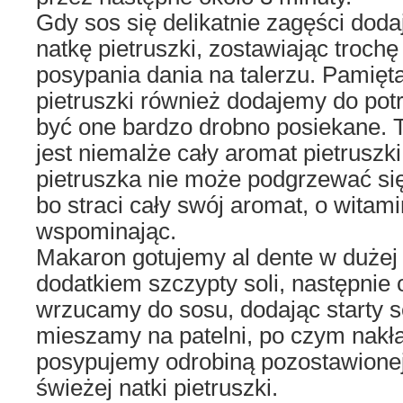
Gdy sos się delikatnie zagęści dod
natkę pietruszki, zostawiając troch
posypania dania na talerzu. Pamięta
pietruszki również dodajemy do pot
być one bardzo drobno posiekane. T
jest niemalże cały aromat pietruszki
pietruszka nie może podgrzewać się 
bo straci cały swój aromat, o witam
wspominając.
Makaron gotujemy al dente w dużej 
dodatkiem szczypty soli, następnie
wrzucamy do sosu, dodając starty s
mieszamy na patelni, po czym nakła
posypujemy odrobiną pozostawionej
świeżej natki pietruszki.