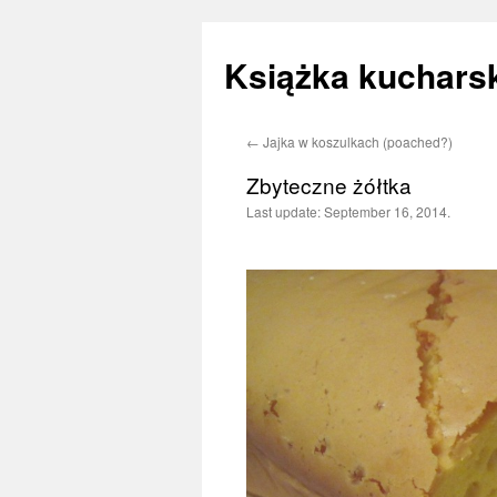
Książka kucharsk
←
Jajka w koszulkach (poached?)
Skip
Zbyteczne żółtka
to
Last update:
September 16, 2014.
content