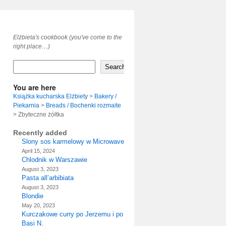
Elżbieta's cookbook (you've come to the
right place…)
Search
You are here
Książka kucharska Elżbiety
>
Bakery /
Piekarnia
>
Breads / Bochenki rozmaite
>
Zbyteczne żółtka
Recently added
Slony sos karmelowy w Microwave
April 15, 2024
Chlodnik w Warszawie
August 3, 2023
Pasta all’arbibiata
August 3, 2023
Blondie
May 20, 2023
Kurczakowe curry po Jerzemu i po
Basi N.