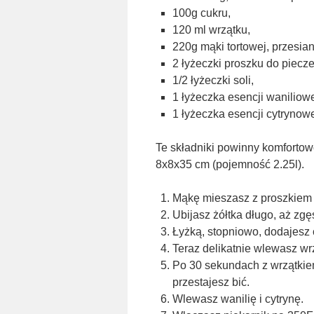
100g cukru,
120 ml wrzątku,
220g mąki tortowej, przesian
2 łyżeczki proszku do piecze
1/2 łyżeczki soli,
1 łyżeczka esencji waniliowe
1 łyżeczka esencji cytrynowe
Te składniki powinny komfortow
8x8x35 cm (pojemność 2.25l).
Mąkę mieszasz z proszkiem d
Ubijasz żółtka długo, aż zgę
Łyżką, stopniowo, dodajesz c
Teraz delikatnie wlewasz wrz
Po 30 sekundach z wrzątkie
przestajesz bić.
Wlewasz wanilię i cytrynę.