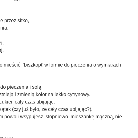
e przez sitko,
nia,
j,
j.
o mieścić ‘biszkopt’ w formie do pieczenia o wymiarach
o pieczenia i solą.
stnieją i zmienią kolor na lekko cytrynowy.
ukier, cały czas ubijając.
ątek (czy już było, ze cały czas ubijając?).
m powoli wsypujesz, stopniowo, mieszankę mączną, nie