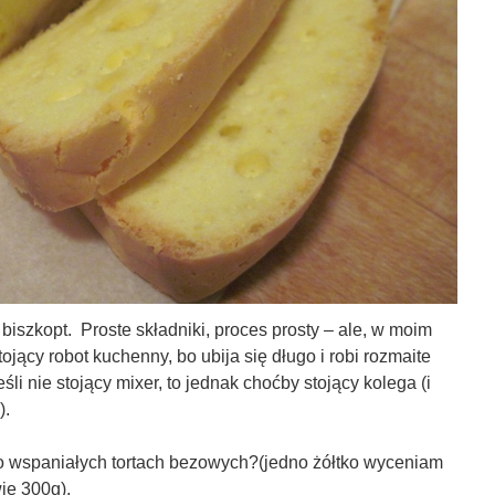
biszkopt. Proste składniki, proces prosty – ale, w moim
jący robot kuchenny, bo ubija się długo i robi rozmaite
śli nie stojący mixer, to jednak choćby stojący kolega (i
).
po wspaniałych tortach bezowych?(jedno żółtko wyceniam
ie 300g),