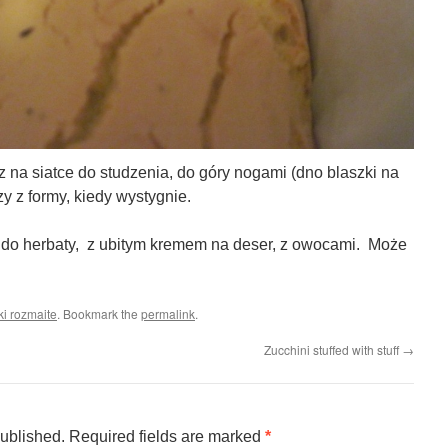
z na siatce do studzenia, do góry nogami (dno blaszki na
y z formy, kiedy wystygnie.
i do herbaty, z ubitym kremem na deser, z owocami. Może
i rozmaite
. Bookmark the
permalink
.
Zucchini stuffed with stuff
→
published.
Required fields are marked
*