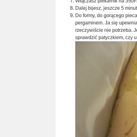
Włączasz piekarnik na 350F
Dalej bijesz, jeszcze 5 minut
Do formy, do gorącego pieca
pergaminem. Ja się upewniał
rzeczywiście nie potrzeba. Je
sprawdzić patyczkiem, czy u