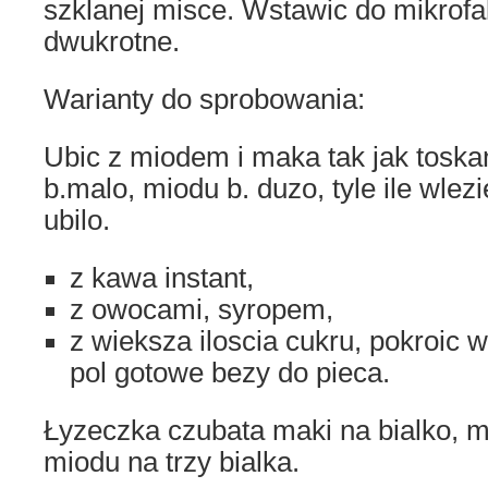
szklanej misce. Wstawic do mikrofa
dwukrotne.
Warianty do sprobowania:
Ubic z miodem i maka tak jak toska
b.malo, miodu b. duzo, tyle ile wlez
ubilo.
z kawa instant,
z owocami, syropem,
z wieksza iloscia cukru, pokroic w
pol gotowe bezy do pieca.
Łyzeczka czubata maki na bialko, mn
miodu na trzy bialka.