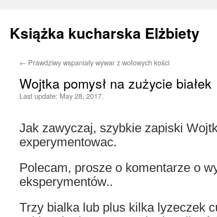
Książka kucharska Elżbiety
←
Prawdziwy wspaniały wywar z wołowych kości
Skip
Wojtka pomysł na zużycie białek
to
Last update:
May 28, 2017.
content
Jak zawyczaj, szybkie zapiski Wojt
experymentowac.
Polecam, prosze o komentarze o w
eksperymentów..
Trzy bialka lub plus kilka lyzecze