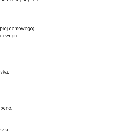
epiej domowego),
orowego,
yka.
apeno,
szki,