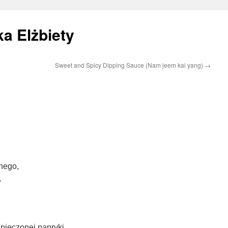
a Elżbiety
Sweet and Spicy Dipping Sauce (Nam jeem kai yang)
→
nego,
,
upieczonej papryki.