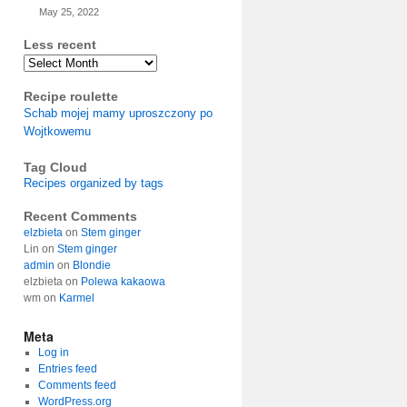
May 25, 2022
Less recent
Archives
Recipe roulette
Schab mojej mamy uproszczony po
Wojtkowemu
Tag Cloud
Recipes organized by tags
Recent Comments
elzbieta
on
Stem ginger
Lin
on
Stem ginger
admin
on
Blondie
elzbieta
on
Polewa kakaowa
wm
on
Karmel
Meta
Log in
Entries feed
Comments feed
WordPress.org