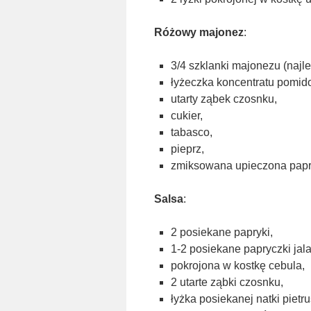
Różowy majonez
:
3/4 szklanki majonezu (najl
łyżeczka koncentratu pomid
utarty ząbek czosnku,
cukier,
tabasco,
pieprz,
zmiksowana upieczona papr
Salsa
:
2 posiekane papryki,
1-2 posiekane papryczki jal
pokrojona w kostkę cebula,
2 utarte ząbki czosnku,
łyżka posiekanej natki pietru