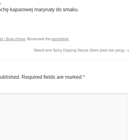
,
rochę kaparowej marynaty do smaku.
ld / Sosy zimne
. Bookmark the
permalink
.
Sweet and Spicy Dipping Sauce (Nam jeem kai yang)
→
published.
Required fields are marked
*