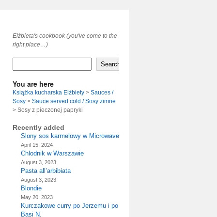
Elżbieta's cookbook (you've come to the
right place…)
Search
You are here
Książka kucharska Elżbiety
>
Sauces /
Sosy
>
Sauce served cold / Sosy zimne
>
Sosy z pieczonej papryki
Recently added
Slony sos karmelowy w Microwave
April 15, 2024
Chlodnik w Warszawie
August 3, 2023
Pasta all’arbibiata
August 3, 2023
Blondie
May 20, 2023
Kurczakowe curry po Jerzemu i po
Basi N.