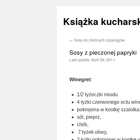
Książka kucharsk
←
Sosy do zielonych szparagow
Skip
Sosy z pieczonej papryki
to
Last update:
April 26, 2011.
content
Winegret
:
1/2 łyżeczki miodu
4 łyżki czerwonego octu win
pokrojona w kostkę szalotka
sól, pieprz,
chilli,
7 łyżek oliwy,
2 łyżki pokrojonej w kostkę 