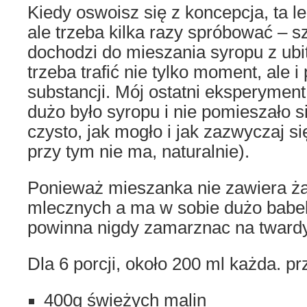
Kiedy oswoisz się z koncepcja, ta l
ale trzeba kilka razy spróbować – s
dochodzi do mieszania syropu z ubi
trzeba trafić nie tylko moment, ale i
substancji. Mój ostatni eksperymen
dużo było syropu i nie pomieszało s
czysto, jak mogło i jak zazwyczaj się
przy tym nie ma, naturalnie).
Ponieważ mieszanka nie zawiera ż
mlecznych a ma w sobie dużo babel
powinna nigdy zamarznac na twardy
Dla 6 porcji, około 200 ml każda. p
400g świeżych malin