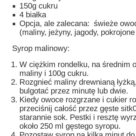
150g cukru
4 białka
Opcja, ale zalecana: świeże owo
(maliny, jeżyny, jagody, pokrojon
Syrop malinowy:
W ciężkim rondelku, na średnim o
maliny i 100g cukru.
Rozgnieć maliny drewnianą łyżką
bulgotać przez minutę lub dwie.
Kiedy owoce rozgrzane i cukier r
przeciśnij całość przez gęste sitk
starannie sok. Pestki i resztę wy
około 250 ml gęstego syropu.
Pozostaw syrop na kilka minut do