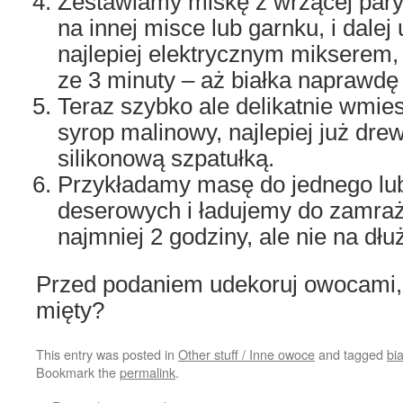
Zestawiamy miskę z wrzącej par
na innej misce lub garnku, i dalej 
najlepiej elektrycznym mikserem
ze 3 minuty – aż białka naprawdę
Teraz szybko ale delikatnie wmie
syrop malinowy, najlepiej już dre
silikonową szpatułką.
Przykładamy masę do jednego lub
deserowych i ładujemy do zamraż
najmniej 2 godziny, ale nie na dłuż
Przed podaniem udekoruj owocami,
mięty?
This entry was posted in
Other stuff / Inne owoce
and tagged
bi
Bookmark the
permalink
.