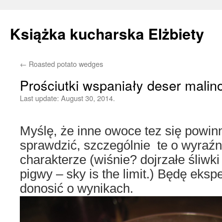
Książka kucharska Elżbiety
←
Roasted potato wedges
Skip
Prościutki wspaniały deser mali
to
Last update:
August 30, 2014.
content
Myślę, że inne owoce tez się powinn
sprawdzić, szczególnie te o wyraź
charakterze (wiśnie? dojrzałe śliwki
pigwy – sky is the limit.) Będę eks
donosić o wynikach.