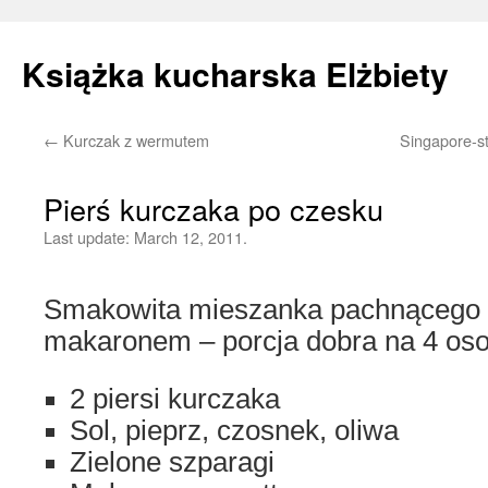
Książka kucharska Elżbiety
←
Kurczak z wermutem
Singapore-st
Skip
to
Pierś kurczaka po czesku
content
Last update:
March 12, 2011.
Smakowita mieszanka pachnącego 
makaronem – porcja dobra na 4 os
2 piersi kurczaka
Sol, pieprz, czosnek, oliwa
Zielone szparagi