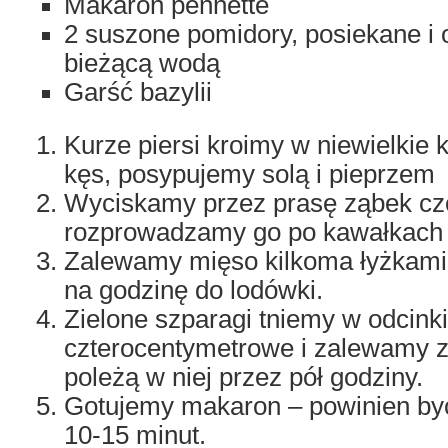
Makaron pennette
2 suszone pomidory, posiekane i
bieżącą wodą
Garść bazylii
Kurze piersi kroimy w niewielkie 
kęs, posypujemy solą i pieprzem
Wyciskamy przez prasę ząbek cz
rozprowadzamy go po kawałkach 
Zalewamy mięso kilkoma łyżkami 
na godzinę do lodówki.
Zielone szparagi tniemy w odcinki
czterocentymetrowe i zalewamy 
poleżą w niej przez pół godziny.
Gotujemy makaron – powinien być
10-15 minut.