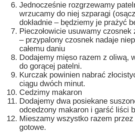
Jednocześnie rozgrzewamy pateln
wrzucamy do niej szparagi (osącz
dokładnie – będziemy je prażyć be
Pieczołowicie usuwamy czosnek 
– przypalony czosnek nadaje ni
całemu daniu
Dodajemy mięso razem z oliwą, w 
do gorącej patelni.
Kurczak powinien nabrać złocist
ciągu dwóch minut.
Cedzimy makaron
Dodajemy dwa posiekane suszon
odcedzony makaron i garść liści ba
Mieszamy wszystko razem przez m
gotowe.