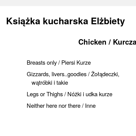
Książka kucharska Elżbiety
Chicken / Kurcz
Skip
to
Breasts only / Piersi Kurze
content
Gizzards, livers..goodies / Żołądeczki,
wątróbki i takie
Legs or Thighs / Nóżki i udka kurze
Neither here nor there / Inne