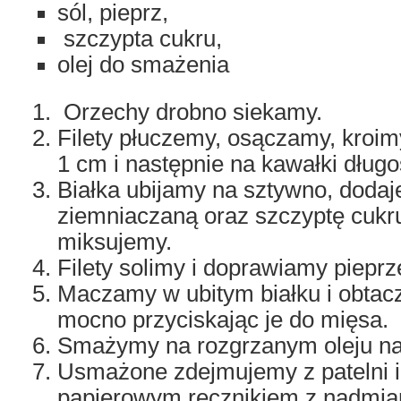
sól, pieprz,
szczypta cukru,
olej do smażenia
Orzechy drobno siekamy.
Filety płuczemy, osączamy, kroim
1 cm i następnie na kawałki długo
Białka ubijamy na sztywno, dod
ziemniaczaną oraz szczyptę cukru
miksujemy.
Filety solimy i doprawiamy piepr
Maczamy w ubitym białku i obta
mocno przyciskając je do mięsa.
Smażymy na rozgrzanym oleju na z
Usmażone zdejmujemy z patelni 
papierowym ręcznikiem z nadmiar