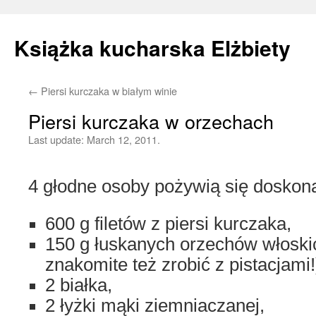
Książka kucharska Elżbiety
←
Piersi kurczaka w białym winie
Skip
Piersi kurczaka w orzechach
to
Last update:
March 12, 2011.
content
4 głodne osoby pożywią się doskon
600 g filetów z piersi kurczaka,
150 g łuskanych orzechów włosk
znakomite też zrobić z pistacjami!
2 białka,
2 łyżki mąki ziemniaczanej,