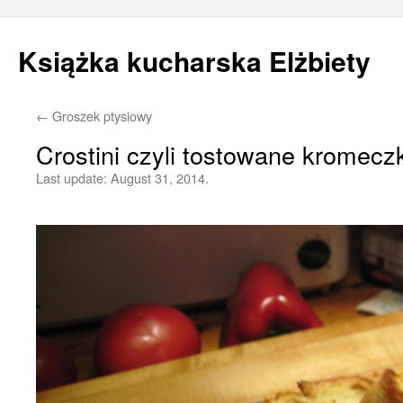
Książka kucharska Elżbiety
←
Groszek ptysiowy
Skip
Crostini czyli tostowane kromeczk
to
Last update:
August 31, 2014.
content