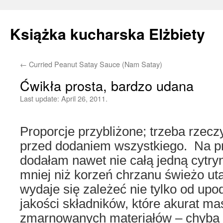
Książka kucharska Elżbiety
←
Curried Peanut Satay Sauce (Nam Satay)
Skip
Ćwikła prosta, bardzo udana
to
Last update:
April 26, 2011.
content
Proporcje przybliżone; trzeba rzec
przed dodaniem wszystkiego. Na pr
dodałam nawet nie całą jedną cytry
mniej niż korzeń chrzanu świeżo ut
wydaje się zależeć nie tylko od upo
jakości składników, które akurat ma
zmarnowanych materiałów – chyba 