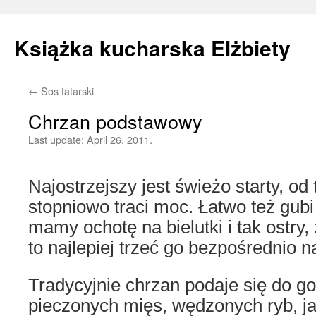
Książka kucharska Elżbiety
←
Sos tatarski
Skip
Chrzan podstawowy
to
Last update:
April 26, 2011.
content
Najostrzejszy jest świeżo starty, o
stopniowo traci moc. Łatwo też gubi b
mamy ochotę na bielutki i tak ostry,
to najlepiej trzeć go bezpośrednio n
Tradycyjnie chrzan podaje się do g
pieczonych mięs, wędzonych ryb, ja