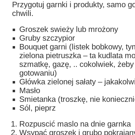
Przygotuj garnki i produkty, samo g
chwili.
Groszek swieży lub mrożony
Gruby szczypior
Bouquet garni (listek bobkowy, ty
zielona pietruszka – ta kudlata m
szmatkę, gazę, .. cokolwiek, żeby 
gotowaniu)
Główka zielonej sałaty – jakakolw
Masło
Smietanka (troszkę, nie konieczni
Sól, pieprz
Rozpuscić maslo na dnie garnka
Wsypać groszek i grubo pokrajan