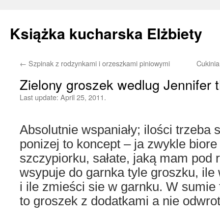
Książka kucharska Elżbiety
←
Szpinak z rodzynkami i orzeszkami piniowymi
Cukini
Skip
Zielony groszek wedlug Jennifer 
to
Last update:
April 25, 2011.
content
Absolutnie wspaniały; ilości trzeba 
ponizej to koncept – ja zwykle bior
szczypiorku, sałate, jaką mam pod r
wsypuje do garnka tyle groszku, ile
i ile zmieści sie w garnku. W sumie
to groszek z dodatkami a nie odwrot