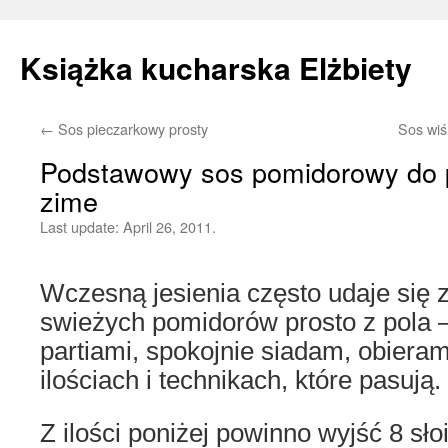
Książka kucharska Elżbiety
←
Sos pieczarkowy prosty
Sos wiś
Skip
Podstawowy sos pomidorowy do 
to
zime
content
Last update:
April 26, 2011.
Wczesną jesienia często udaje się 
swieżych pomidorów prosto z pola –
partiami, spokojnie siadam, obiera
ilościach i technikach, które pasują.
Z ilości poniżej powinno wyjść 8 słoi