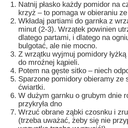
Natnij płasko każdy pomidor na c
krzyż – to pomaga w obieraniu ze
Wkładaj partiami do garnka z wrzą
minut (2-3). Wrzątek powinien ut
dlatego partami, i dlatego na ogni
bulgotać, ale nie mocno.
Z wrzątku wyjmuj pomidory łyżk
do mroźnej kąpieli.
Potem na gęste sitko – niech odp
Sparzone pomidory obieramy ze s
ćwiartki.
W dużym garnku o grubym dnie roz
przykryła dno
Wrzuć obrane ząbki czosnku i zru
(trzeba uważać, żeby się nie przyp