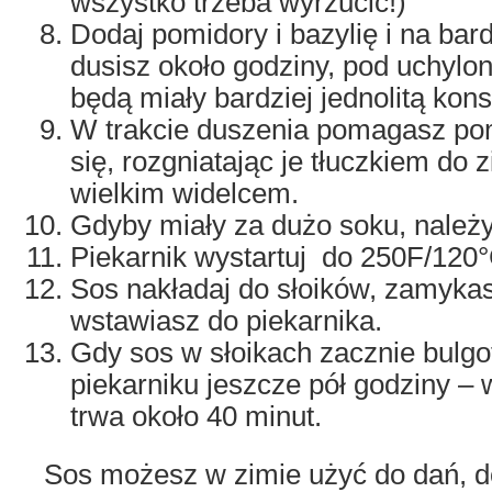
wszystko trzeba wyrzucić!)
Dodaj pomidory i bazylię i na ba
dusisz około godziny, pod uchylo
będą miały bardziej jednolitą kons
W trakcie duszenia pomagasz po
się, rozgniatając je tłuczkiem do
wielkim widelcem.
Gdyby miały za dużo soku, należ
Piekarnik wystartuj do 250F/120°
Sos nakładaj do słoików, zamykasz
wstawiasz do piekarnika.
Gdy sos w słoikach zacznie bulgot
piekarniku jeszcze pół godziny 
trwa około 40 minut.
Sos możesz w zimie użyć do dań, do