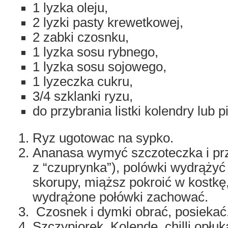
1 lyzka oleju,
2 lyzki pasty krewetkowej,
2 zabki czosnku,
1 lyzka sosu rybnego,
1 lyzka sosu sojowego,
1 lyzeczka cukru,
3/4 szklanki ryzu,
do przybrania listki kolendry lub p
Ryz ugotowac na sypko.
Ananasa wymyć szczoteczka i prz
z “czuprynka”), polówki wydrążyć
skorupy, miąższ pokroić w kostkę,
wydrążone połówki zachować.
Czosnek i dymki obrać, posiekać
Szczypiorek, Kolendę, chilli opłuka