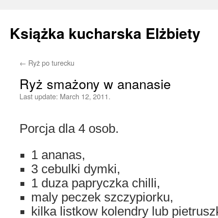
Książka kucharska Elżbiety
←
Ryż po turecku
Skip
Ryż smażony w ananasie
to
Last update:
March 12, 2011.
content
Porcja dla 4 osob.
1 ananas,
3 cebulki dymki,
1 duza papryczka chilli,
maly peczek szczypiorku,
kilka listkow kolendry lub pietruszk