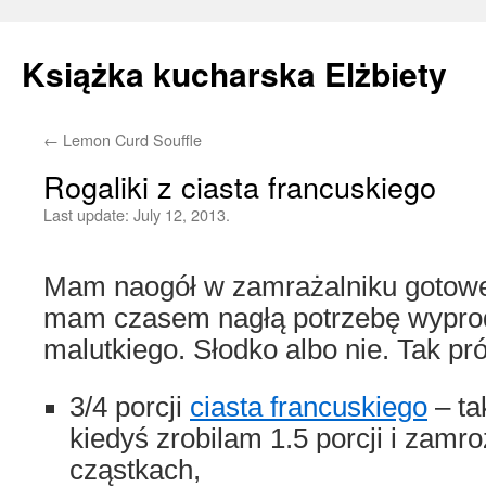
Książka kucharska Elżbiety
←
Lemon Curd Souffle
Skip
Rogaliki z ciasta francuskiego
to
Last update:
July 12, 2013.
content
Mam naogół w zamrażalniku goto
mam czasem nagłą potrzebę wypro
malutkiego. Słodko albo nie. Tak pr
3/4 porcji
ciasta francuskiego
– ta
kiedyś zrobilam 1.5 porcji i zam
cząstkach,