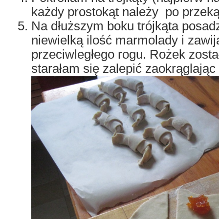
każdy prostokąt należy po przeką
Na dłuższym boku trójkąta posad
niewielką ilość marmolady i zawi
przeciwległego rogu. Rożek zost
starałam się zalepić zaokrąglając