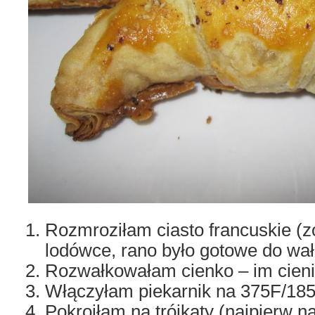
Rozmroziłam ciasto francuskie (z
lodówce, rano było gotowe do wa
Rozwałkowałam cienko – im cienie
Włączyłam piekarnik na 375F/18
Pokroiłam na trójkąty (najpierw n