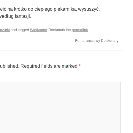
ć na krótko do ciepłego piekarnika, wysuszyć.
edług fantazji.
azurki
and tagged
Wielkanoc
. Bookmark the
permalink
.
Pomarańczowy Doskonały
→
published.
Required fields are marked
*