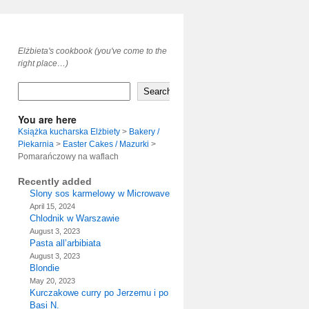
Elżbieta's cookbook (you've come to the
right place…)
Search
You are here
Książka kucharska Elżbiety
>
Bakery /
Piekarnia
>
Easter Cakes / Mazurki
>
Pomarańczowy na waflach
Recently added
Slony sos karmelowy w Microwave
April 15, 2024
Chlodnik w Warszawie
August 3, 2023
Pasta all’arbibiata
August 3, 2023
Blondie
May 20, 2023
Kurczakowe curry po Jerzemu i po
Basi N.