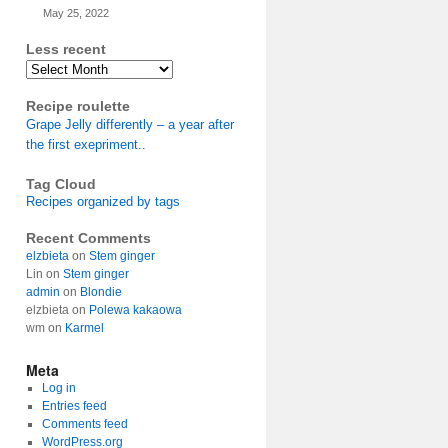
May 25, 2022
Less recent
Archives
Recipe roulette
Grape Jelly differently – a year after
the first exepriment..
Tag Cloud
Recipes organized by tags
Recent Comments
elzbieta
on
Stem ginger
Lin
on
Stem ginger
admin
on
Blondie
elzbieta
on
Polewa kakaowa
wm
on
Karmel
Meta
Log in
Entries feed
Comments feed
WordPress.org