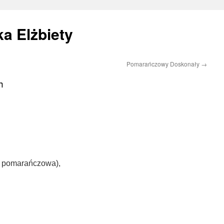
a Elżbiety
Pomarańczowy Doskonały
→
h
a pomarańczowa),