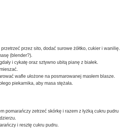
rzetrzeć przez sito, dodać surowe żółtko, cukier i wanilię.
masę (blender?).
ały i cykatę oraz sztywno ubitą pianę z białek.
ymieszać.
rować wafle ułożone na posmarowanej masłem blasze.
płego piekarnika, aby masa stężała.
iem pomarańczy zetrzeć skórkę i razem z łyżką cukru pudru
dzierzu.
rańczy i resztę cukru pudru.