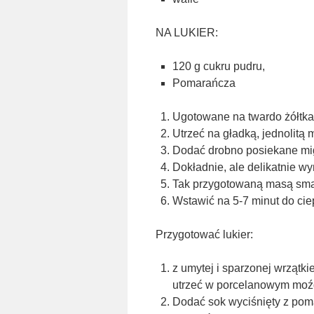
NA LUKIER:
120 g cukru pudru,
Pomarańcza
Ugotowane na twardo żółtka p
Utrzeć na gładką, jednolitą 
Dodać drobno posiekane migd
Dokładnie, ale delikatnie w
Tak przygotowaną masą sma
Wstawić na 5-7 minut do cie
Przygotować lukier:
z umytej i sparzonej wrzątk
utrzeć w porcelanowym moź
Dodać sok wyciśnięty z poma