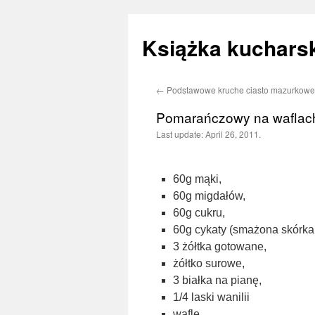
Książka kucharsk
←
Podstawowe kruche ciasto mazurkowe
Skip
Pomarańczowy na waflac
to
Last update:
April 26, 2011.
content
60g mąki,
60g migdałów,
60g cukru,
60g cykaty (smażona skórk
3 żółtka gotowane,
żółtko surowe,
3 białka na pianę,
1/4 laski wanilii
wafle