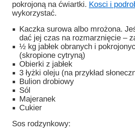
pokrojoną na ćwiartki.
Kosci i podro
wykorzystać.
Kaczka surowa albo mrożona. Jeś
dać jej czas na rozmarznięcie – z
½ kg jabłek obranych i pokrojonyc
(skropione cytryną)
Obierki z jabłek
3 łyżki oleju (na przykład słonec
Bulion drobiowy
Sól
Majeranek
Cukier
Sos rodzynkowy: