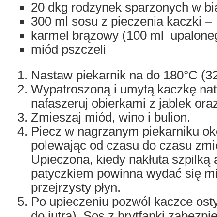
20 dkg rodzynek sparzonych w bi
300 ml sosu z pieczenia kaczki –
karmel brązowy (100 ml upaloneg
miód pszczeli
Nastaw piekarnik na do 180°C (3
Wypatroszoną i umytą kaczkę nat
nafaszeruj obierkami z jablek or
Zmieszaj miód, wino i bulion.
Piecz w nagrzanym piekarniku oko
polewając od czasu do czasu zm
Upieczona, kiedy nakłuta szpilką
patyczkiem powinna wydać się mi
przejrzysty płyn.
Po upieczeniu pozwól kaczce os
do jutra). Sos z brytfanki zabezpi