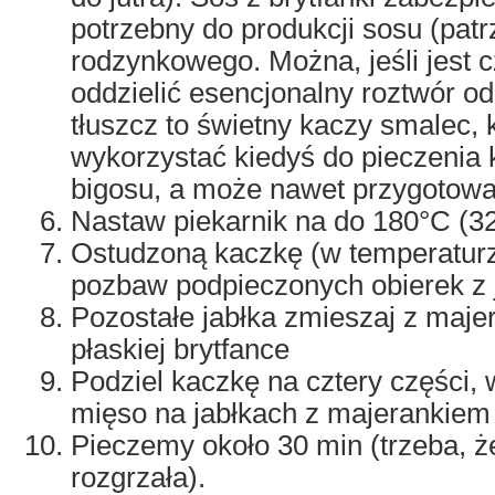
potrzebny do produkcji sosu (patrz
rodzynkowego. Można, jeśli jest c
oddzielić esencjonalny roztwór od
tłuszcz to świetny kaczy smalec,
wykorzystać kiedyś do pieczenia k
bigosu, a może nawet przygotować
Nastaw piekarnik na do 180°C (3
Ostudzoną kaczkę (w temperatur
pozbaw podpieczonych obierek z 
Pozostałe jabłka zmieszaj z maje
płaskiej brytfance
Podziel kaczkę na cztery części, w
mięso na jabłkach z majerankiem
Pieczemy około 30 min (trzeba, ż
rozgrzała).