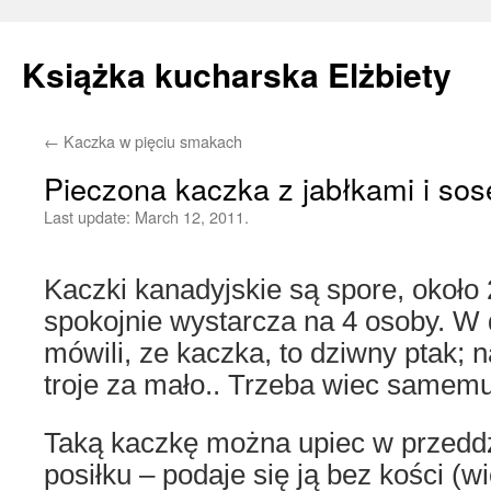
Książka kucharska Elżbiety
←
Kaczka w pięciu smakach
Skip
Pieczona kaczka z jabłkami i s
to
Last update:
March 12, 2011.
content
Kaczki kanadyjskie są spore, około 
spokojnie wystarcza na 4 osoby. W
mówili, ze kaczka, to dziwny ptak; 
troje za mało.. Trzeba wiec samem
Taką kaczkę można upiec w przedd
posiłku – podaje się ją bez kości (wi