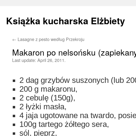
Książka kucharska Elżbiety
←
Lasagne z pesto według Przekroju
Skip
Makaron po nelsońsku (zapiekany
to
Last update:
April 26, 2011.
content
2 dag grzybów suszonych (lub 200
200 g makaronu,
2 cebulę (150g),
2 łyżki masła,
4 jaja ugotowane na twardo, posi
100g tartego żółtego sera,
sól, pieprz,