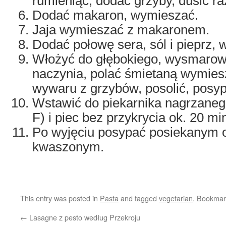
rumieniąc, dodać grzyby, dusić r
Dodać makaron, wymieszać.
Jaja wymieszać z makaronem.
Dodać połowę sera, sól i pieprz,
Włożyć do głębokiego, wysmaro
naczynia, polać śmietaną wymiesz
wywaru z grzybów, posolić, posyp
Wstawić do piekarnika nagrzanego
F) i piec bez przykrycia ok. 20 mi
Po wyjęciu posypać posiekanym 
kwaszonym.
This entry was posted in
Pasta
and tagged
vegetarian
. Bookmar
←
Lasagne z pesto według Przekroju