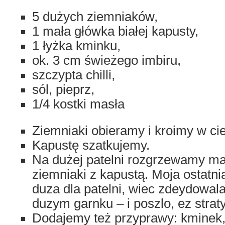
5 dużych ziemniaków,
1 mała główka białej kapusty,
1 łyżka kminku,
ok. 3 cm świeżego imbiru,
szczypta chilli,
sól, pieprz,
1/4 kostki masła
Ziemniaki obieramy i kroimy w cie
Kapustę szatkujemy.
Na dużej patelni rozgrzewamy ma
ziemniaki z kapustą. Moja ostatni
duza dla patelni, wiec zdeydowal
duzym garnku – i poszlo, ez strat
Dodajemy też przyprawy: kminek, ch