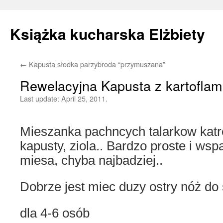
Książka kucharska Elżbiety
←
Kapusta słodka parzybroda “przymuszana”
Skip
Rewelacyjna Kapusta z kartoflami
to
Last update:
April 25, 2011.
content
Mieszanka pachncych talarkow katrofl
kapusty, ziola.. Bardzo proste i wsp
miesa, chyba najbadziej..
Dobrze jest miec duzy ostry nóż do
dla 4-6 osób