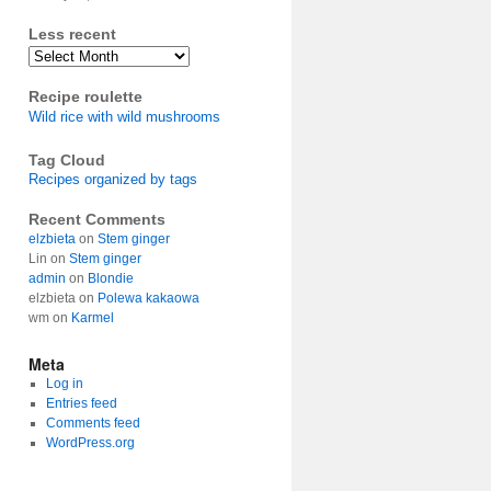
Less recent
Archives
Recipe roulette
Wild rice with wild mushrooms
Tag Cloud
Recipes organized by tags
Recent Comments
elzbieta
on
Stem ginger
Lin
on
Stem ginger
admin
on
Blondie
elzbieta
on
Polewa kakaowa
wm
on
Karmel
Meta
Log in
Entries feed
Comments feed
WordPress.org