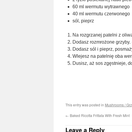
60 ml wermutu wytrawnego
40 ml wermutu czerwonego
sól, pieprz
Na rozgrzanej patelni z oliw
Dodasz rozmrożone grzyby. J
Dodasz sól i pieprz, posmaży
Wlejesz na patelnię oba wer
Dusisz, aż sos zgęstnieje,
This entry was posted in
Mushrooms / Gr
←
Baked Ricotta Frittata With Fresh Mint
Leave a Reply