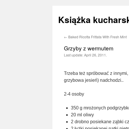
Książka kucharsk
←
Baked Ricotta Frittata With Fresh Mint
Skip
Grzyby z wermutem
to
Last update:
April 26, 2011.
content
Trzeba też spróbować z innymi, 
grzybowa jesień) nadchodzi..
2-4 osoby
350 g mrożonych podgrzybk
20 ml oliwy
2 drobno posiekane ząbki c
2 łyżki posiekanej natki piet