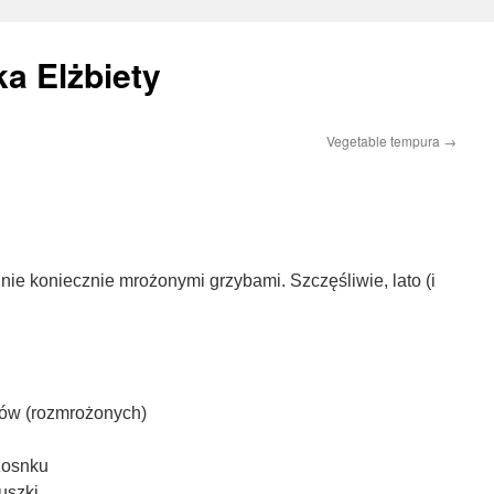
a Elżbiety
Vegetable tempura
→
nie koniecznie mrożonymi grzybami. Szczęśliwie, lato (i
ów (rozmrożonych)
zosnku
ruszki