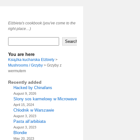
Elżbieta's cookbook (you've come to the
right place…)
Search
You are here
Książka kucharska Elżbiety
>
Mushrooms / Grzyby
>
Grzyby z
wermutem
Recently added
Hacked by Chinafans
August 9, 2026
Slony sos karmelowy w Microwave
April 15, 2024
Chlodnik w Warszawie
August 3, 2023
Pasta all’arbibiata
August 3, 2023
Blondie
May 20, 2023