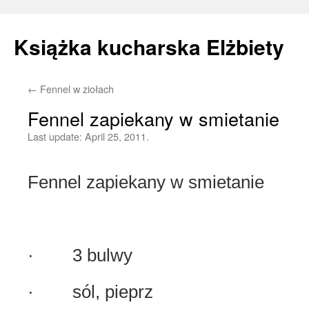
Książka kucharska Elżbiety
←
Fennel w ziołach
Skip
Fennel zapiekany w smietanie
to
Last update:
April 25, 2011.
content
Fennel zapiekany w smietanie
· 3 bulwy
· sól, pieprz