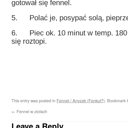
gotował się fennel.
5. Polać je, posypać solą, pieprz
6. Piec ok. 10 minut w temp. 180 s
się roztopi.
This entry was posted in
Fennel / Anyzek (Fenkuł?)
. Bookmark 
←
Fennel w ziołach
Leave a Reply