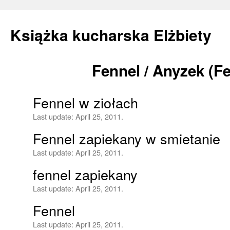
Książka kucharska Elżbiety
Fennel / Anyzek (F
Skip
to
Fennel w ziołach
content
Last update:
April 25, 2011.
Fennel zapiekany w smietanie
Last update:
April 25, 2011.
fennel zapiekany
Last update:
April 25, 2011.
Fennel
Last update:
April 25, 2011.