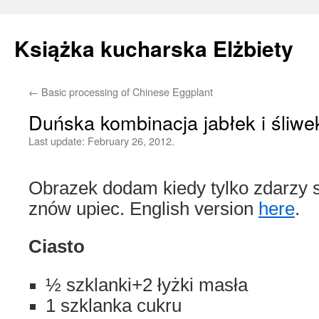
Książka kucharska Elżbiety
←
Basic processing of Chinese Eggplant
Skip
Duńska kombinacja jabłek i śliw
to
Last update:
February 26, 2012.
content
Obrazek dodam kiedy tylko zdarzy s
znów upiec. English version
here
.
Ciasto
½ szklanki+2 łyżki masła
1 szklanka cukru