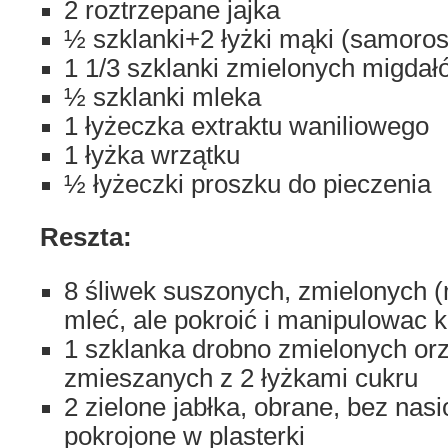
2 roztrzepane jajka
½ szklanki+2 łyżki mąki (samoros
1 1/3 szklanki zmielonych migdał
½ szklanki mleka
1 łyżeczka extraktu waniliowego
1 łyżka wrzątku
½ łyżeczki proszku do pieczenia
Reszta:
8 śliwek suszonych, zmielonych 
mleć, ale pokroić i manipulowac 
1 szklanka drobno zmielonych or
zmieszanych z 2 łyżkami cukru
2 zielone jabłka, obrane, bez nasi
pokrojone w plasterki