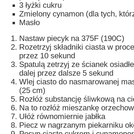
3 łyżki cukru
Zmielony cynamon (dla tych, którz
Masło
Nastaw piecyk na 375F (190C)
Rozetrzyj składniki ciasta w proc
przez 10 sekund
Spatulą zetrzyj ze ścianek osiadłe
dalej przez dalsze 5 sekund
Wlej ciasto do nasmarowanej mas
(25 cm)
Rozłóż substancję śliwkową na ci
Na to rozłóż mieszankę orzecho
Ułóż równomiernie jabłka
Piecz w nagrzanym piekarniku ok
Posyp ciasto cukrem i cynamonem