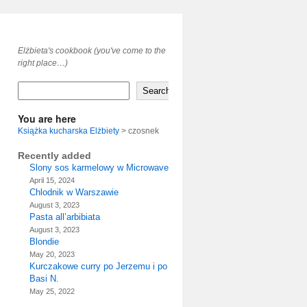
Elżbieta's cookbook (you've come to the
right place…)
Search
You are here
Książka kucharska Elżbiety
>
czosnek
Recently added
Slony sos karmelowy w Microwave
April 15, 2024
Chlodnik w Warszawie
August 3, 2023
Pasta all’arbibiata
August 3, 2023
Blondie
May 20, 2023
Kurczakowe curry po Jerzemu i po
Basi N.
May 25, 2022