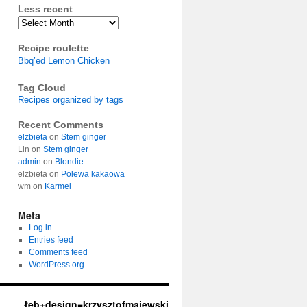
Less recent
Archives
Recipe roulette
Bbq’ed Lemon Chicken
Tag Cloud
Recipes organized by tags
Recent Comments
elzbieta
on
Stem ginger
Lin
on
Stem ginger
admin
on
Blondie
elzbieta
on
Polewa kakaowa
wm
on
Karmel
Meta
Log in
Entries feed
Comments feed
WordPress.org
łeb+design=krzysztofmajewski