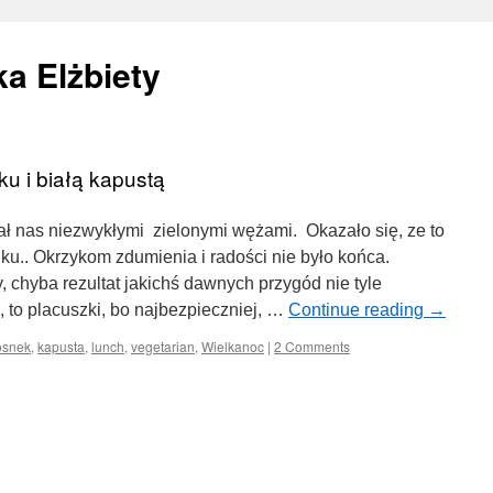
a Elżbiety
u i białą kapustą
ał nas niezwykłymi zielonymi wężami. Okazało się, ze to
ku.. Okrzykom zdumienia i radości nie było końca.
 chyba rezultat jakichś dawnych przygód nie tyle
 to placuszki, bo najbezpieczniej, …
Continue reading
→
osnek
,
kapusta
,
lunch
,
vegetarian
,
Wielkanoc
|
2 Comments