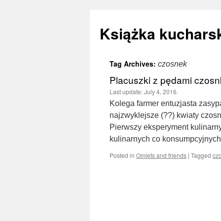
Książka kucharsk
Tag Archives:
czosnek
Skip
Placuszki z pędami czosnk
to
Last update:
July 4, 2016.
Kolega farmer entuzjasta zasyp
content
najzwyklejsze (??) kwiaty czosn
Pierwszy eksperyment kulinarny,
kulinarnych co konsumpcyjnych,
Posted in
Omlets and friends
|
Tagged
cz