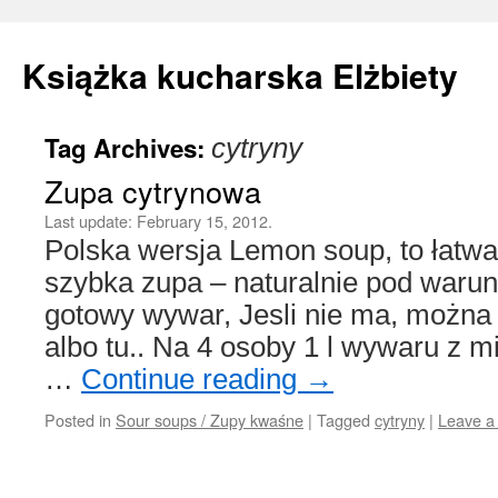
Książka kucharska Elżbiety
Tag Archives:
cytryny
Skip
Zupa cytrynowa
to
Last update:
February 15, 2012.
content
Polska wersja Lemon soup, to łatwa
szybka zupa – naturalnie pod warun
gotowy wywar, Jesli nie ma, można z
albo tu.. Na 4 osoby 1 l wywaru z m
…
Continue reading
→
Posted in
Sour soups / Zupy kwaśne
|
Tagged
cytryny
|
Leave a