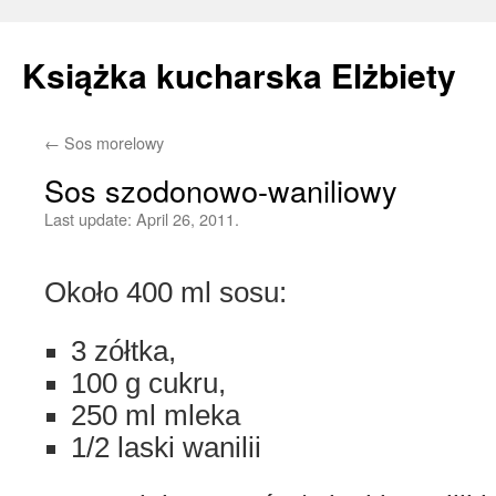
Książka kucharska Elżbiety
←
Sos morelowy
Skip
Sos szodonowo-waniliowy
to
Last update:
April 26, 2011.
content
Około 400 ml sosu:
3 zółtka,
100 g cukru,
250 ml mleka
1/2 laski wanilii