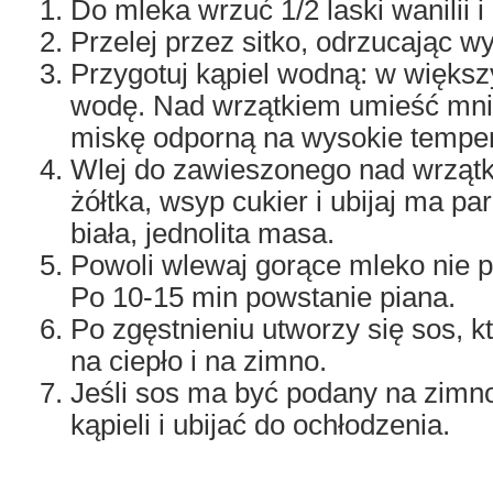
Do mleka wrzuć 1/2 laski wanilii i
Przelej przez sitko, odrzucając w
Przygotuj kąpiel wodną: w więks
wodę. Nad wrzątkiem umieść mni
miskę odporną na wysokie temper
Wlej do zawieszonego nad wrząt
żółtka, wsyp cukier i ubijaj ma pa
biała, jednolita masa.
Powoli wlewaj gorące mleko nie p
Po 10-15 min powstanie piana.
Po zgęstnieniu utworzy się sos,
na ciepło i na zimno.
Jeśli sos ma być podany na zimno
kąpieli i ubijać do ochłodzenia.