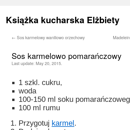
Książka kucharska Elżbiety
←
Sos karmelowy waniliowo orzechowy
Madeleine
Skip
to
Sos karmelowo pomarańczowy
content
Last update:
May 20, 2015.
1 szkl. cukru,
woda
100-150 ml soku pomarańczoweg
100 ml rumu
Przygotuj
karmel
.