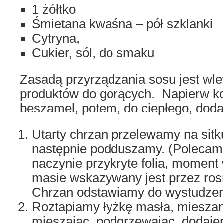
1 żółtko
Śmietana kwaśna – pół szklanki
Cytryna,
Cukier, sól, do smaku
Zasadą przyrządzania sosu jest wl
produktów do gorących. Napierw k
beszamel, potem, do ciepłego, dod
Utarty chrzan przelewamy na sitk
następnie podduszamy. (Polecam
naczynie przykryte folia, moment 
masie wskazywany jest przez rosną
Chrzan odstawiamy do wystudzen
Roztapiamy łyżkę masła, mieszam
mieszając, podgrzewając, dodaj