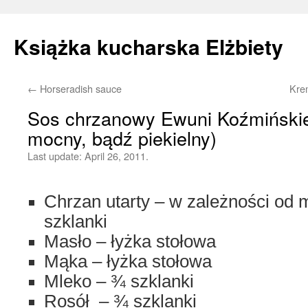
Książka kucharska Elżbiety
←
Horseradish sauce
Kre
Skip
Sos chrzanowy Ewuni Koźmińskiej
to
mocny, bądź piekielny)
content
Last update:
April 26, 2011.
Chrzan utarty – w zależności od 
szklanki
Masło – łyżka stołowa
Mąka – łyżka stołowa
Mleko – ¾ szklanki
Rosół – ¾ szklanki