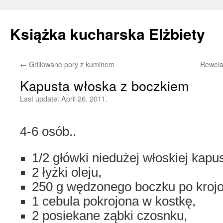
Książka kucharska Elżbiety
←
Grillowane pory z kuminem
Rewela
Skip
Kapusta włoska z boczkiem
to
Last update:
April 26, 2011.
content
4-6 osób..
1/2 główki niedużej włoskiej kapus
2 łyżki oleju,
250 g wędzonego boczku po krojo
1 cebula pokrojona w kostkę,
2 posiekane ząbki czosnku,