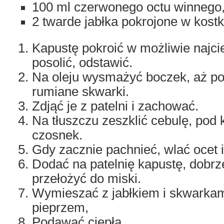
100 ml czerwonego octu winnego
2 twarde jabłka pokrojone w kost
Kapustę pokroić w możliwie najci
posolić, odstawić.
Na oleju wysmażyć boczek, aż po
rumiane skwarki.
Zdjąć je z patelni i zachować.
Na tłuszczu zeszklić cebulę, pod
czosnek.
Gdy zacznie pachnieć, wlać ocet 
Dodać na patelnię kapustę, dobrz
przełożyć do miski.
Wymieszać z jabłkiem i skwarkam
pieprzem,
Podawać ciepłą.