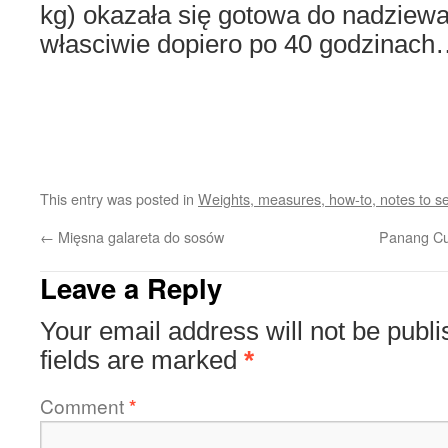
kg) okazała się gotowa do nadziewa
własciwie dopiero po 40 godzinac
This entry was posted in
Weights, measures, how-to, notes to sel
←
Mięsna galareta do sosów
Panang Cu
Leave a Reply
Your email address will not be publi
fields are marked
*
Comment
*