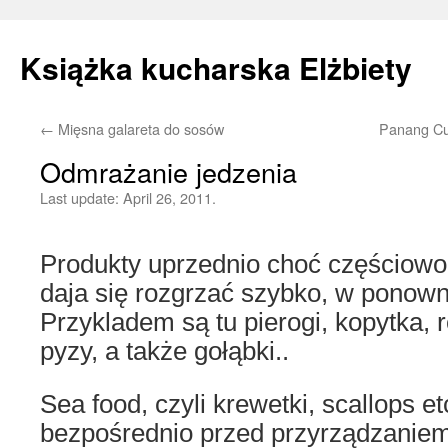
Książka kucharska Elżbiety
←
Mięsna galareta do sosów
Panang Cu
Skip
Odmrażanie jedzenia
to
Last update:
April 26, 2011.
content
Produkty uprzednio choć częściow
daja się rozgrzać szybko, w ponow
Przykladem są tu pierogi, kopytka, r
pyzy, a także gołąbki..
Sea food, czyli krewetki, scallops et
bezpośrednio przed przyrządzaniem