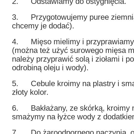
2. Odstawiamy do ostygnięcia.
3. Przygotowujemy puree ziemnia
chcemy je dodać).
4. Mięso mielimy i przyprawiamy 
(można też użyć surowego mięsa mi
należy przyprawić solą i ziołami i p
odrobiną oleju i wody).
5. Cebule kroimy na plastry i sm
złoty kolor.
6. Bakłażany, ze skórką, kroimy na
smażymy na łyżce wody z dodatkiem 
7. Do żaroodpornego naczynia, o