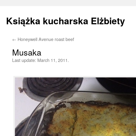
Książka kucharska Elżbiety
←
Honeywell Avenue roast beef
Skip
Musaka
to
Last update:
March 11, 2011.
content