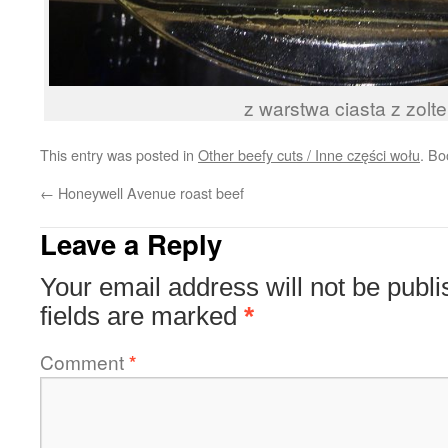
z warstwa ciasta z zol
This entry was posted in
Other beefy cuts / Inne części wołu
. B
←
Honeywell Avenue roast beef
Leave a Reply
Your email address will not be publi
fields are marked
*
Comment
*