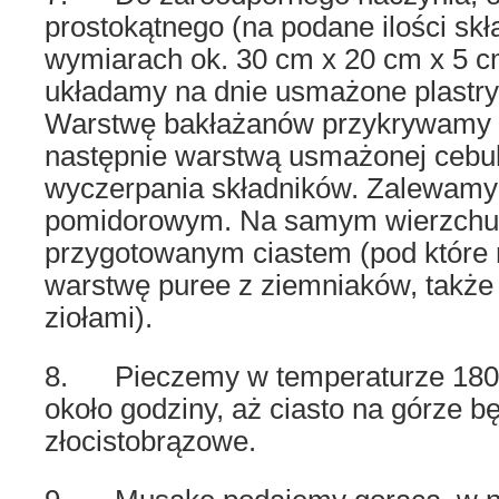
prostokątnego (na podane ilości skł
wymiarach ok. 30 cm x 20 cm x 5 c
układamy na dnie usmażone plastry
Warstwę bakłażanów przykrywamy 
następnie warstwą usmażonej cebu
wyczerpania składników. Zalewamy
pomidorowym. Na samym wierzchu
przygotowanym ciastem (pod które
warstwę puree z ziemniaków, takż
ziołami).
8. Pieczemy w temperaturze 180-
około godziny, aż ciasto na górze bę
złocistobrązowe.