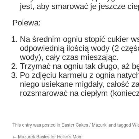
jest, aby smarować je jeszcze cie
Polewa:
Na średnim ogniu stopić cukier w
odpowiednią ilością wody (2 częśc
wody), cały czas mieszając.
Trzymać na ogniu tak długo, aż b
Po zdjęciu karmelu z ognia natyc
niego usiekane migdały, całość z
rozsmarować na ciepłym (konieczn
This entry was posted in
Easter Cakes / Mazurki
and tagged
Wie
←
Mazurek Basics for Heike’s Mom