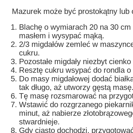
Mazurek może być prostokątny lub o
Blachę o wymiarach 20 na 30 c
masłem i wysypać mąką.
2/3 migdałów zemleć w maszynce 
cukru.
Pozostałe migdały niezbyt cienko 
Resztę cukru wsypać do rondla o
Do masy migdałowej dodać białka
tak długo, aż utworzy gęstą masę
Tę masę rozsmarować na przygot
Wstawić do rozgrzanego piekarnik
minut, aż nabierze złotobrązowego
stwardnieje.
Gdy ciasto dochodzi, przygotowa