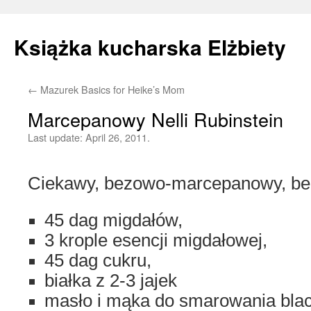
Książka kucharska Elżbiety
←
Mazurek Basics for Heike’s Mom
Skip
Marcepanowy Nelli Rubinstein
to
Last update:
April 26, 2011.
content
Ciekawy, bezowo-marcepanowy, bez
45 dag migdałów,
3 krople esencji migdałowej,
45 dag cukru,
białka z 2-3 jajek
masło i mąka do smarowania bla