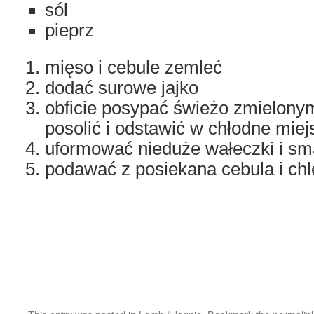
sól
pieprz
mięso i cebule zemleć
dodać surowe jajko
obficie posypać świeżo zmielony
posolić i odstawić w chłodne miej
uformować nieduże wałeczki i sm
podawać z posiekana cebula i ch