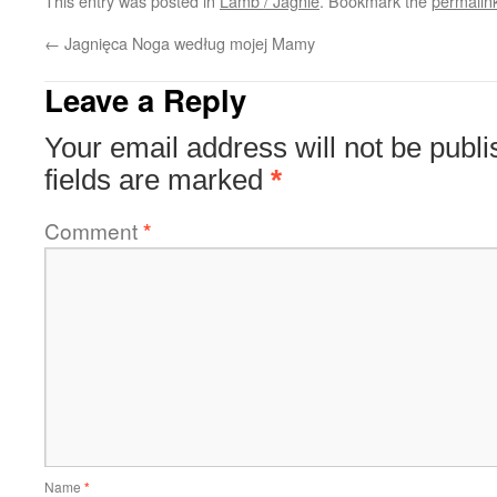
This entry was posted in
Lamb / Jagnie
. Bookmark the
permalin
←
Jagnięca Noga według mojej Mamy
Leave a Reply
Your email address will not be publi
fields are marked
*
Comment
*
Name
*