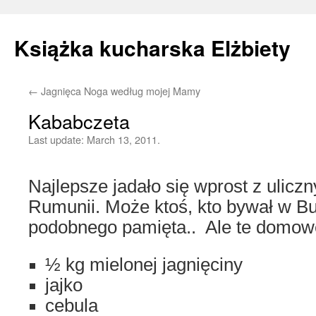
Książka kucharska Elżbiety
←
Jagnięca Noga według mojej Mamy
Skip
Kababczeta
to
Last update:
March 13, 2011.
content
Najlepsze jadało się wprost z ulic
Rumunii. Może ktoś, kto bywał w Bu
podobnego pamięta.. Ale te domowe 
½ kg mielonej jagnięciny
jajko
cebula