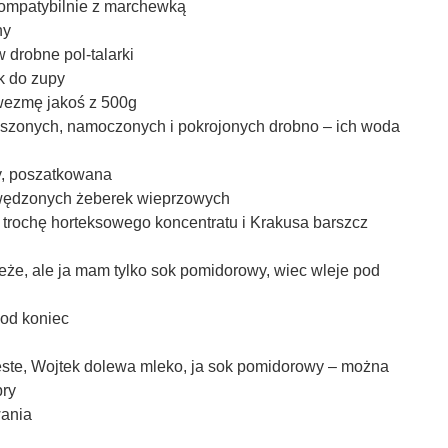
kompatybilnie z marchewką
ny
w drobne pol-talarki
ak do zupy
 wezmę jakoś z 500g
suszonych, namoczonych i pokrojonych drobno – ich woda
ty, poszatkowana
wędzonych żeberek wieprzowych
trochę horteksowego koncentratu i Krakusa barszcz
że, ale ja mam tylko sok pomidorowy, wiec wleje pod
pod koniec
este, Wojtek dolewa mleko, ja sok pomidorowy – można
bry
wania