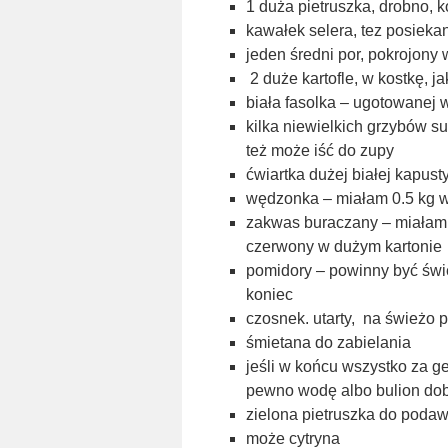
1 duża pietruszka, drobno, 
kawałek selera, tez posieka
jeden średni por, pokrojony 
2 duże kartofle, w kostkę, j
biała fasolka – ugotowanej
kilka niewielkich grzybów 
też może iść do zupy
ćwiartka dużej białej kapus
wędzonka – miałam 0.5 kg 
zakwas buraczany – miałam 
czerwony w dużym kartonie
pomidory – powinny być świe
koniec
czosnek. utarty, na świeżo 
śmietana do zabielania
jeśli w końcu wszystko za g
pewno wodę albo bulion do
zielona pietruszka do poda
może cytryna