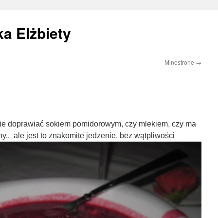
a Elżbiety
Minestrone
→
znie doprawiać sokiem pomidorowym, czy mlekiem, czy ma
y.. ale jest to znakomite jedzenie, bez wątpliwości