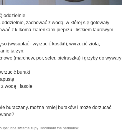
) oddzielnie
ć oddzielnie, zachować z wodą, w której się gotowały
wać z kilkoma ziarenkami pieprzu i listkiem laurowym –
so (wysupłać i wyrzucić kostki!), wyrzucić zioła,
nie jarzyn;
owe (marchew, por, seler, pietruszka) i grzyby do wywary
wrzucić buraki
kapustę
 z wodą , fasolę
iwie buraczany. można mniej buraków i może dorzucać
towane?
soups/ Inne świetne zupy
. Bookmark the
permalink
.