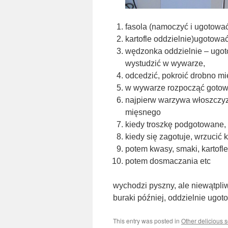
fasola (namoczyć i ugotować
kartofle oddzielnie)ugotowa
wędzonka oddzielnie – ugoto
wystudzić w wywarze,
odcedzić, pokroić drobno mię
w wywarze rozpocząć gotowa
najpierw warzywa włoszczyzn
mięsnego
kiedy troszkę podgotowane, 
kiedy się zagotuje, wrzucić 
potem kwasy, smaki, kartofle
potem dosmaczania etc
wychodzi pyszny, ale niewątpl
buraki później, oddzielnie ugo
This entry was posted in
Other delicious 