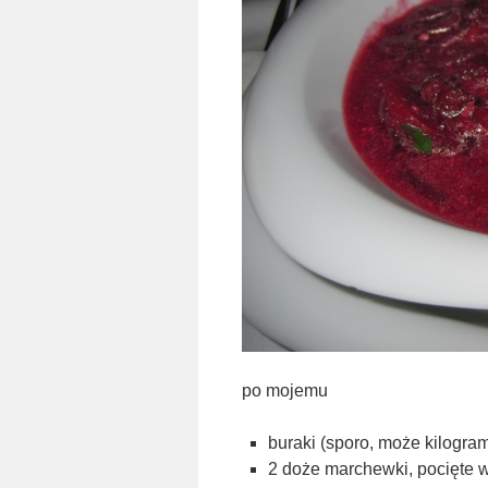
po mojemu
buraki (sporo, może kilogram
2 doże marchewki, pocięte w