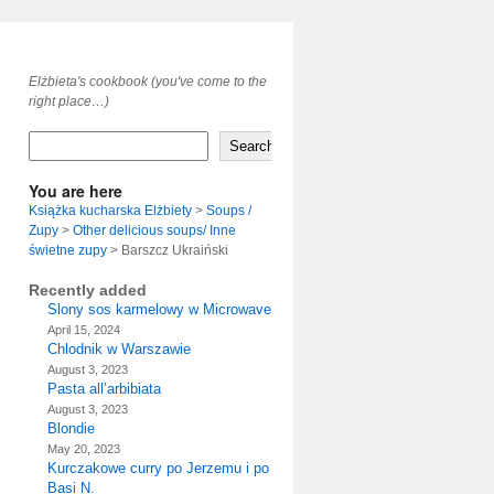
Elżbieta's cookbook (you've come to the
right place…)
Search
You are here
Książka kucharska Elżbiety
>
Soups /
Zupy
>
Other delicious soups/ Inne
świetne zupy
>
Barszcz Ukraiński
Recently added
Slony sos karmelowy w Microwave
April 15, 2024
Chlodnik w Warszawie
August 3, 2023
Pasta all’arbibiata
August 3, 2023
Blondie
May 20, 2023
Kurczakowe curry po Jerzemu i po
Basi N.