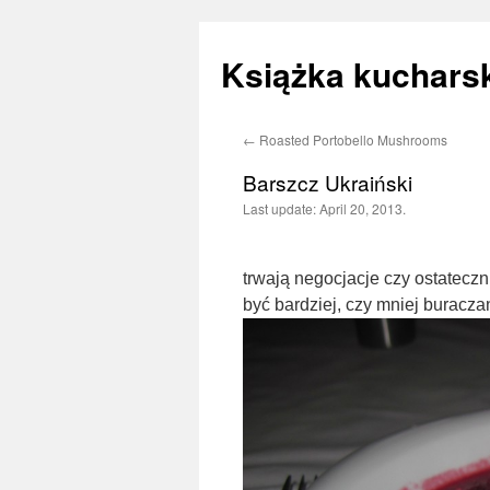
Książka kucharsk
←
Roasted Portobello Mushrooms
Skip
Barszcz Ukraiński
to
Last update:
April 20, 2013.
content
trwają negocjacje czy ostatec
być bardziej, czy mniej buraczan