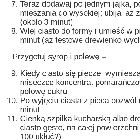
Teraz dodawaj po jednym jajka, 
mieszania do wysokiej; ubijaj aż z
(około 3 minut)
Wlej ciasto do formy i umieść w p
minut (aż testowe drewienko wych
Przygotuj syrop i polewę –
Kiedy ciasto się piecze, wymiesza
miseczce koncentrat pomarańczow
połowę cukru
Po wyjęciu ciasta z pieca pozwól 
minut
Cienką szpilka kucharską albo dr
ciasto gęsto, na całej powierzchni
100 ukłuć?)