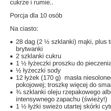
cukrze i rumie..
Porcja dla 10 osób
Na ciasto:
28 dag (2 ½ szklanki) mąki, plus 
brytwanki
2 szklanki cukru
1 ½ łyżeczki proszku do pieczeni
½ łyżeczki sody
12 łyżek (170 g) masła niesolone
pokojowej; troszkę więcej do sma
¾ szklanki oleju rzepakowego alb
intensywnego zapachu (świeży!)
1 ½ łyżki swieżo utartej skórki cy