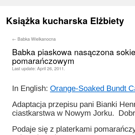
Książka kucharska Elżbiety
←
Babka Wielkanocna
Skip
Babka piaskowa nasączona soki
to
pomarańczowym
content
Last update:
April 26, 2011.
In English:
Orange-Soaked Bundt C
Adaptacja przepisu pani Bianki Henr
ciastkarstwa w Nowym Jorku. Dobr
Podaje się z platerkami pomarań