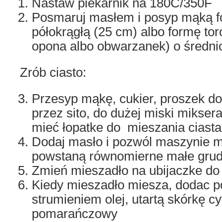
Nastaw piekarnik na 180C/350F
Posmaruj masłem i posyp mąką f
półokrągłą (25 cm) albo formę tor
opona albo obwarzanek) o średni
Zrób ciasto:
Przesyp mąkę, cukier, proszek do
przez sito, do dużej miski mikser
mieć łopatke do mieszania ciasta
Dodaj masło i pozwól maszynie m
powstaną równomierne małe grudk
Zmień mieszadło na ubijaczke do
Kiedy mieszadło miesza, dodac po
strumieniem olej, utartą skórkę cyt
pomarańczowy