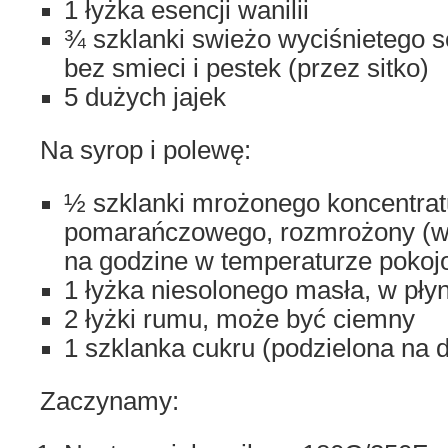
1 łyżka esencji wanilii
¾ szklanki swieżo wyciśnietego 
bez smieci i pestek (przez sitko)
5 dużych jajek
Na syrop i polewę:
½ szklanki mrożonego koncentrat
pomarańczowego, rozmrożony (wy
na godzine w temperaturze pokoj
1 łyżka niesolonego masła, w płyni
2 łyżki rumu, może być ciemny
1 szklanka cukru (podzielona na 
Zaczynamy: