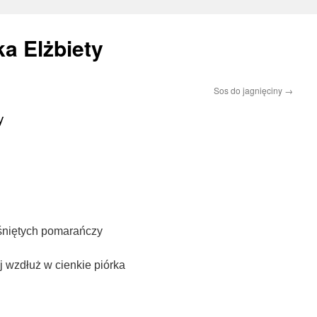
a Elżbiety
Sos do jagnięciny
→
y
śniętych pomarańczy
j wzdłuż w cienkie piórka