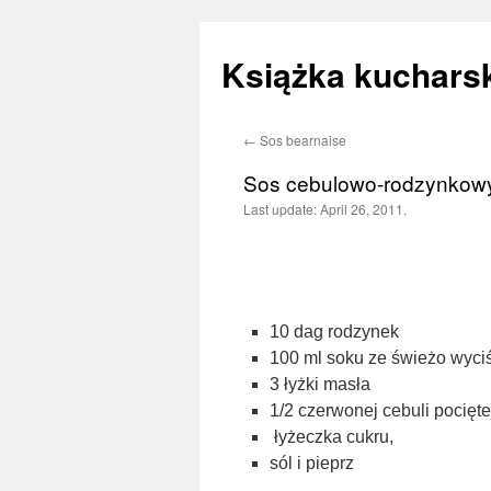
Książka kucharsk
←
Sos bearnaise
Skip
Sos cebulowo-rodzynkow
to
Last update:
April 26, 2011.
content
10 dag rodzynek
100 ml soku ze świeżo wyci
3 łyżki masła
1/2 czerwonej cebuli pocięte
łyżeczka cukru,
sól i pieprz