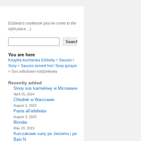
Elżbieta's cookbook (you've come to the
right place…)
Search
You are here
Książka kucharska Elżbiety
>
Sauces /
Sosy
>
Sauces served hot / Sosy gorące
>
Sos cebulowo-rodzynkowy
Recently added
Slony sos karmelowy w Microwave
April 15, 2024
Chlodnik w Warszawie
August 3, 2023
Pasta all’arbibiata
August 3, 2023
Blondie
May 20, 2023
Kurczakowe curry po Jerzemu i po
Basi N.