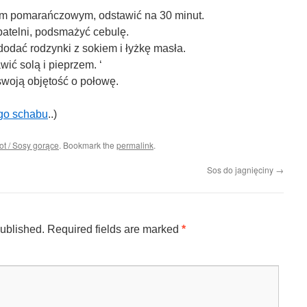
em pomarańczowym, odstawić na 30 minut.
patelni, podsmażyć cebulę.
dodać rodzynki z sokiem i łyżkę masła.
ić solą i pieprzem. ‘
swoją objętość o połowę.
go schabu
..)
t / Sosy gorące
. Bookmark the
permalink
.
Sos do jagnięciny
→
published.
Required fields are marked
*