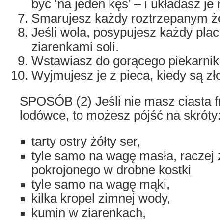
być ‘na jeden kęs’ – i układasz je
Smarujesz każdy roztrzepanym żó
Jeśli wola, posypujesz każdy pla
ziarenkami soli.
Wstawiasz do gorącego piekarnik
Wyjmujesz je z pieca, kiedy są zł
SPOSÓB (2) Jeśli nie masz ciasta 
lodówce, to możesz pójść na skróty
tarty ostry żółty ser,
tyle samo na wagę masła, raczej
pokrojonego w drobne kostki
tyle samo na wagę mąki,
kilka kropel zimnej wody,
kumin w ziarenkach,