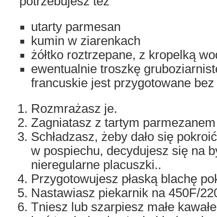
potrzebujesz też
utarty parmesan
kumin w ziarenkach
żółtko roztrzepane, z kropelką wo
ewentualnie troszkę gruboziarnistej
francuskie jest przygotowane bez 
Rozmrażasz je.
Zagniatasz z tartym parmezanem 
Schładzasz, żeby dało się pokroić 
w pospiechu, decydujesz się na by
nieregularne placuszki..
Przygotowujesz płaską blachę po
Nastawiasz piekarnik na 450F/22
Tniesz lub szarpiesz małe kawałe