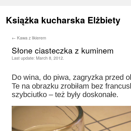
Książka kucharska Elżbiety
←
Kawa z likierem
Skip
Słone ciasteczka z kuminem
to
Last update:
March 8, 2012.
content
Do wina, do piwa, zagryzka przed o
Te na obrazku zrobiłam bez francusk
szybciutko – też były doskonałe.