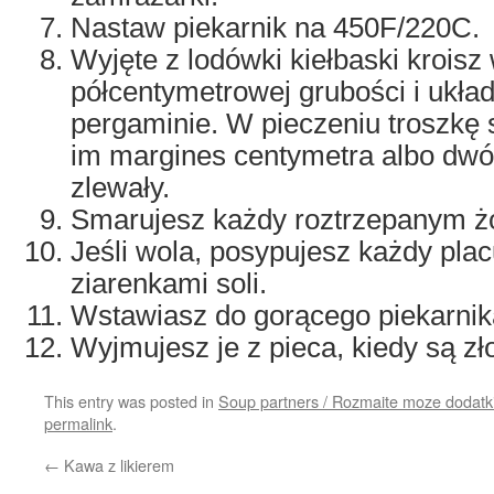
Nastaw piekarnik na 450F/220C.
Wyjęte z lodówki kiełbaski kroisz 
półcentymetrowej grubości i układ
pergaminie. W pieczeniu troszkę s
im margines centymetra albo dwóc
zlewały.
Smarujesz każdy roztrzepanym żó
Jeśli wola, posypujesz każdy pla
ziarenkami soli.
Wstawiasz do gorącego piekarnik
Wyjmujesz je z pieca, kiedy są zł
This entry was posted in
Soup partners / Rozmaite moze dodatki
permalink
.
←
Kawa z likierem