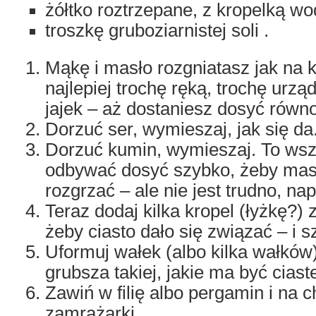
żółtko roztrzepane, z kropelką wo
troszkę gruboziarnistej soli .
Mąkę i masło rozgniatasz jak na k
najlepiej trochę ręką, trochę urzą
jajek – aż dostaniesz dosyć równ
Dorzuć ser, wymieszaj, jak się da
Dorzuć kumin, wymieszaj. To wsz
odbywać dosyć szybko, żeby masł
rozgrzać – ale nie jest trudno, na
Teraz dodaj kilka kropel (łyżkę?) 
żeby ciasto dało się związać – i 
Uformuj wałek (albo kilka wałków)
grubsza takiej, jakie ma być ciast
Zawiń w filię albo pergamin i na 
zamrażarki.