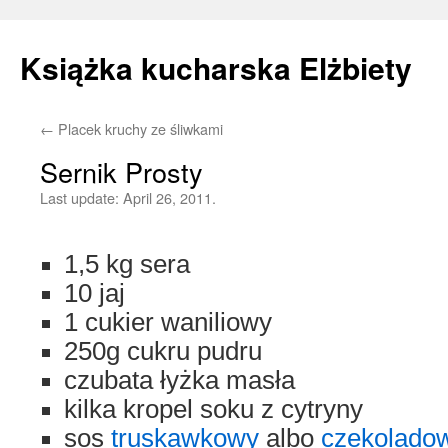
Książka kucharska Elżbiety
←
Placek kruchy ze śliwkami
Skip
Sernik Prosty
to
Last update:
April 26, 2011.
content
1,5 kg sera
10 jaj
1 cukier waniliowy
250g cukru pudru
czubata łyżka masła
kilka kropel soku z cytryny
sos
truskawkowy
albo
czekolado