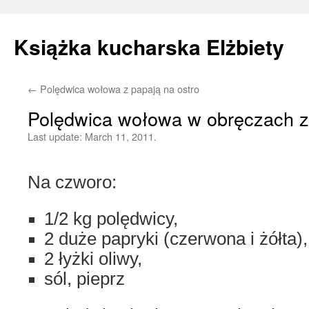
Książka kucharska Elżbiety
←
Polędwica wołowa z papają na ostro
Skip
Polędwica wołowa w obręczach z
to
Last update:
March 11, 2011.
content
Na czworo:
1/2 kg polędwicy,
2 duże papryki (czerwona i żółta),
2 łyżki oliwy,
sól, pieprz