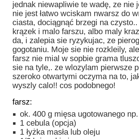
jednak niewapliwie te wadę, ze nie j
nie jest łatwo wciskam nwarsz do 
ciasta, dociągnąć brzegi na czysto..
krązek i malo farszu, albo maly kraz
da, i zalepia sie ryzykujac, ze pierog
gogotaniu. Moje sie nie rozkleily, a
farsz nie mial w sopbie grama tlus
sie na tyle,. ze wlozylam pierwsze p
szeroko otwartymi oczyma na to, jak
wyszly calo!! cos podobnego!
farsz:
ok. 400 g mięsa ugotowanego np. 
1 cebula (opcja)
1 łyżka masła lub oleju