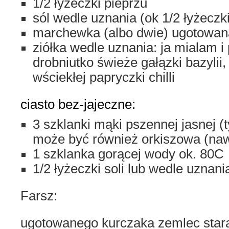
1/2 łyżeczki pieprzu
sól wedle uznania (ok 1/2 łyżeczki
marchewka (albo dwie) ugotowana
ziółka wedle uznania: ja mialam i
drobniutko świeże gałązki bazylii,
wściekłej papryczki chilli
ciasto bez-jajeczne:
3 szklanki mąki pszennej jasnej (
może być również orkiszowa (nawe
1 szklanka gorącej wody ok. 80C
1/2 łyżeczki soli lub wedle uznani
Farsz:
ugotowanego kurczaka zemlec star