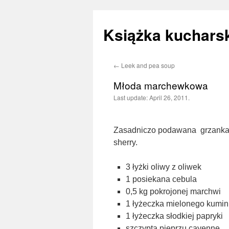
Książka kucharsk
←
Leek and pea soup
Skip
Młoda marchewkowa
to
Last update:
April 26, 2011.
content
Zasadniczo podawana grzankami
sherry.
3 łyżki oliwy z oliwek
1 posiekana cebula
0,5 kg pokrojonej marchwi
1 łyżeczka mielonego kumi
1 łyżeczka słodkiej papryki
szczypta pieprzu cayenne