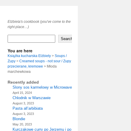
Elżbieta's cookbook (you've come to the
right place…)
Search
You are here
Książka kucharska Elżbiety
>
Soups /
Zupy
>
Creamed soups - not sour / Zupy
przecierane, kremowe
>
Młoda
marchewkowa
Recently added
Slony sos karmelowy w Microwave
April 15, 2024
Chlodnik w Warszawie
August 3, 2023
Pasta all’arbibiata
August 3, 2023
Blondie
May 20, 2023
Kurczakowe curry po Jerzemu i po