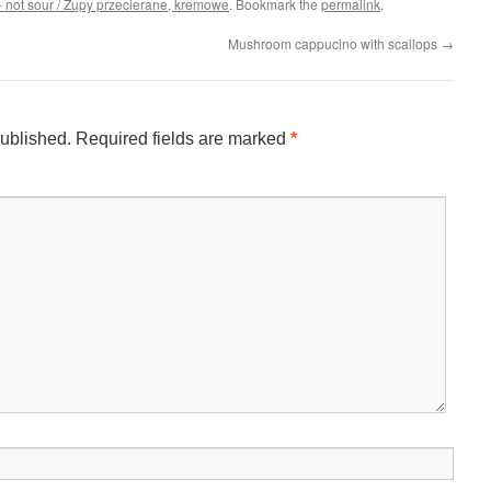
 not sour / Zupy przecierane, kremowe
. Bookmark the
permalink
.
Mushroom cappucino with scallops
→
published.
Required fields are marked
*