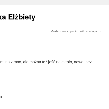
a Elżbiety
Mushroom cappucino with scallops
→
 na zimno, ale można też jeść na ciepło, nawet bez
nu