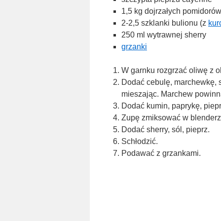
1,5 kg dojrzałych pomidorów
2-2,5 szklanki bulionu (z
kur
250 ml wytrawnej sherry
grzanki
W garnku rozgrzać oliwę z o
Dodać cebulę, marchewkę, s
mieszając. Marchew powinn
Dodać kumin, paprykę, piepr
Zupę zmiksować w blenderz
Dodać sherry, sól, pieprz.
Schłodzić.
Podawać z grzankami.