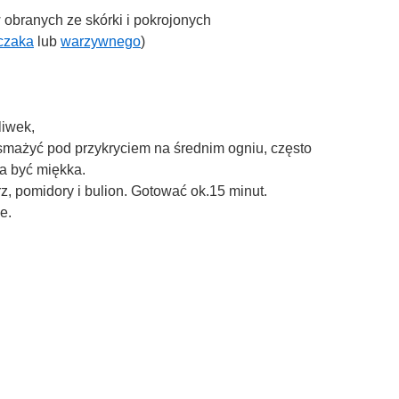
 obranych ze skórki i pokrojonych
czaka
lub
warzywnego
)
liwek,
mażyć pod przykryciem na średnim ogniu, często
a być miękka.
z, pomidory i bulion. Gotować ok.15 minut.
e.