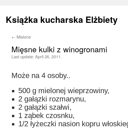
Książka kucharska Elżbiety
←
Mielone
Skip
Mięsne kulki z winogronami
to
Last update:
April 26, 2011.
content
Może na 4 osoby..
500 g mielonej wieprzowiny,
2 gałązki rozmarynu,
2 gałązki szałwi,
1 ząbek czosnku,
1/2 łyżeczki nasion kopru włoskie