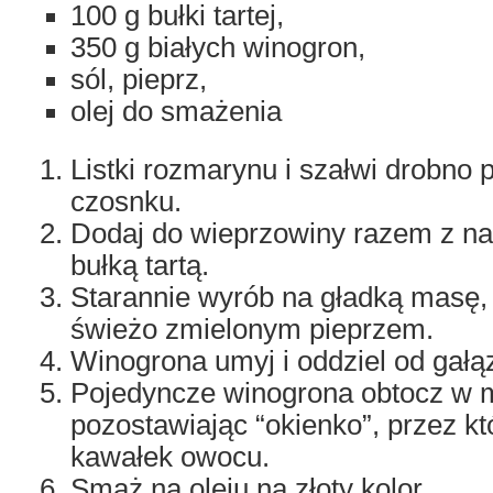
100 g bułki tartej,
350 g białych winogron,
sól, pieprz,
olej do smażenia
Listki rozmarynu i szałwi drobno 
czosnku.
Dodaj do wieprzowiny razem z na
bułką tartą.
Starannie wyrób na gładką masę,
świeżo zmielonym pieprzem.
Winogrona umyj i oddziel od gałą
Pojedyncze winogrona obtocz w m
pozostawiając “okienko”, przez kt
kawałek owocu.
Smaż na oleju na złoty kolor.