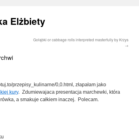
a Elżbiety
Gołąbki or cabbage rolls interpreted masterfully by Krzys
→
rchwi
tuj.to/przepisy_kulinarne/0,0.html, złapałam jako
iej kury
. Zdumiewajaca presentacja marchewki, która
surówka, a smakuje całkiem inaczej. Polecam.
ku