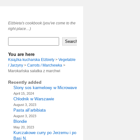
Elżbieta's cookbook (you've come to the
right place…)
Search
You are here
Książka kucharska Elżbiety
>
Vegetable
/ Jarzyny
>
Carrots / Marchewka
>
Marokańska sałatka z marchwi
Recently added
Slony sos karmelowy w Microwave
April 15, 2024
Chlodnik w Warszawie
August 3, 2023
Pasta all’arbibiata
August 3, 2023
Blondie
May 20, 2023
Kurczakowe curry po Jerzemu i po
Basi N.