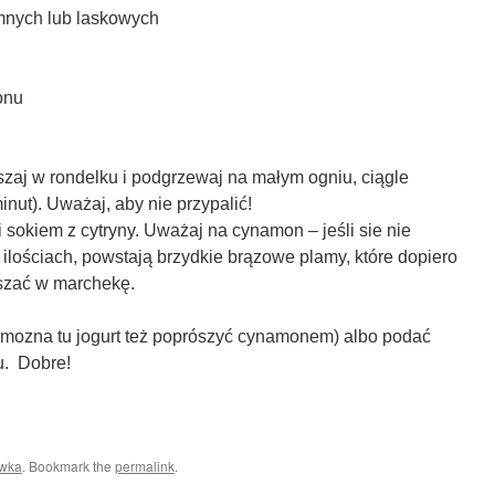
emnych lub laskowych
onu
zaj w rondelku i podgrzewaj na małym ogniu, ciągle
nut). Uważaj, aby nie przypalić!
sokiem z cytryny. Uważaj na cynamon – jeśli sie nie
 ilościach, powstają brzydkie brązowe plamy, które dopiero
szać w marchekę.
(mozna tu jogurt też poprószyć cynamonem) albo podać
u. Dobre!
ewka
. Bookmark the
permalink
.