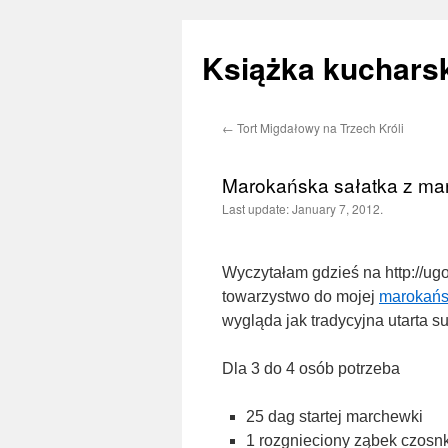
Książka kucharsk
←
Tort Migdałowy na Trzech Króli
Skip
to
Marokańska sałatka z ma
Last update:
January 7, 2012.
content
Wyczytałam gdzieś na http://ugo
towarzystwo do mojej
marokańsk
wygląda jak tradycyjna utarta 
Dla 3 do 4 osób potrzeba
25 dag startej marchewki
1 rozgnieciony ząbek czosn