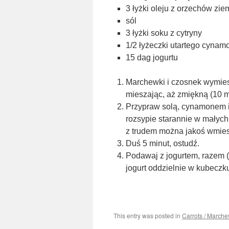
3 łyżki oleju z orzechów zi
sól
3 łyżki soku z cytryny
1/2 łyżeczki utartego cynam
15 dag jogurtu
Marchewki i czosnek wymies
mieszając, aż zmiękną (10 mi
Przypraw solą, cynamonem i 
rozsypie starannie w małych
z trudem można jakoś wmie
Duś 5 minut, ostudź.
Podawaj z jogurtem, razem 
jogurt oddzielnie w kubeczk
This entry was posted in
Carrots / March