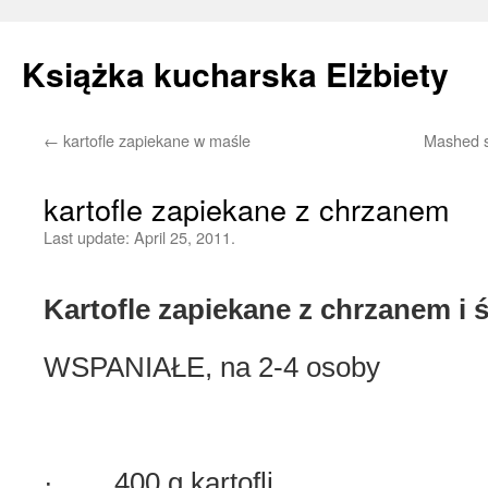
Książka kucharska Elżbiety
←
kartofle zapiekane w maśle
Mashed s
Skip
to
kartofle zapiekane z chrzanem
content
Last update:
April 25, 2011.
Kartofle zapiekane z chrzanem i 
WSPANIAŁE, na 2-4 osoby
· 400 g kartofli