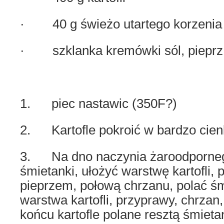
· 40 g świeżo utartego korzenia
· szklanka kremówki sól, pieprz
1. piec nastawic (350F?)
2. Kartofle pokroić w bardzo cienk
3. Na dno naczynia żaroodporneg
śmietanki, ułożyć warstwę kartofli, 
pieprzem, połową chrzanu, polać ś
warstwa kartofli, przyprawy, chrzan,
końcu kartofle polane resztą śmietan