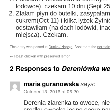
lodowce), czekam 10 dni (Sept 25
Zlałam płyn do butelki, zasypała
cukrem(Oct 11) i kilka lyżek Żytn
odstawiłam (na dach lodówki, ina
miejsca). Czekam.
This entry was posted in
Drinks / Napoje
. Bookmark the
permali
←
Roast chicken with preserved lemon
2 Responses to
Dereniówka we
maria guranowska
says:
October 13, 2016 at 06:20
Derenia ziarenka to owoce, nie
srodku owocka jedno spore na