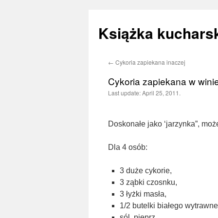
Książka kucharsk
←
Cykoria zapiekana inaczej
Skip
Cykoria zapiekana w wini
to
Last update:
April 25, 2011.
content
Doskonałe jako ‘jarzynka”, moż
Dla 4 osób:
3 duże cykorie,
3 ząbki czosnku,
3 łyżki masła,
1/2 butelki białego wytrawn
sól, pieprz