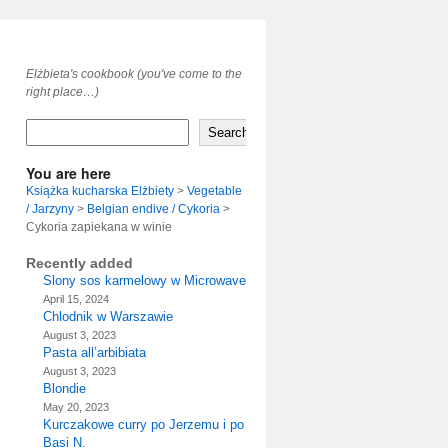
Elżbieta's cookbook (you've come to the
right place…)
Search
You are here
Książka kucharska Elżbiety
>
Vegetable
/ Jarzyny
>
Belgian endive / Cykoria
>
Cykoria zapiekana w winie
Recently added
Slony sos karmelowy w Microwave
April 15, 2024
Chlodnik w Warszawie
August 3, 2023
Pasta all’arbibiata
August 3, 2023
Blondie
May 20, 2023
Kurczakowe curry po Jerzemu i po
Basi N.