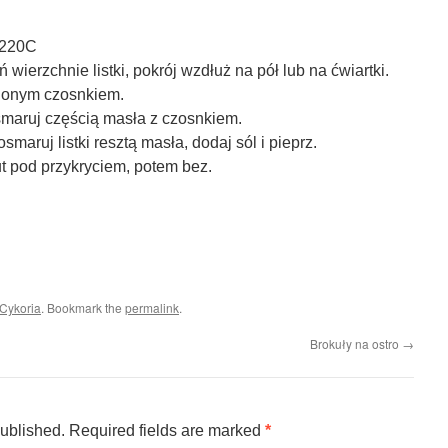
/220C
wierzchnie listki, pokrój wzdłuż na pół lub na ćwiartki.
ionym czosnkiem.
maruj częścią masła z czosnkiem.
smaruj listki resztą masła, dodaj sól i pieprz.
t pod przykryciem, potem bez.
 Cykoria
. Bookmark the
permalink
.
Brokuły na ostro
→
published.
Required fields are marked
*