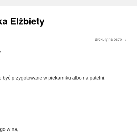
a Elżbiety
Brokuły na ostro
→
e
e być przygotowane w piekarniku albo na patelni.
ego wina,