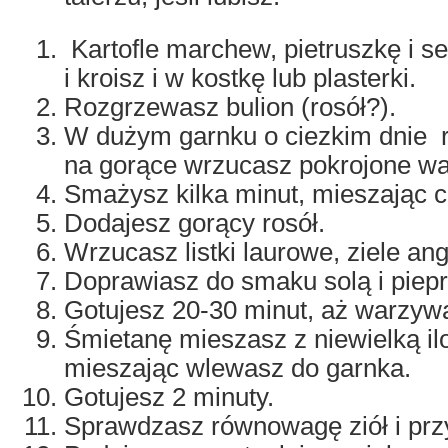
Kartofle marchew, pietruszkę i se
i kroisz i w kostkę lub plasterki.
Rozgrzewasz bulion (rosół?).
W dużym garnku o ciezkim dnie 
na gorące wrzucasz pokrojone w
Smażysz kilka minut, mieszając c
Dodajesz gorący rosół.
Wrzucasz listki laurowe, ziele ang
Doprawiasz do smaku solą i piep
Gotujesz 20-30 minut, aż warzyw
Śmietanę mieszasz z niewielką ilo
mieszając wlewasz do garnka.
Gotujesz 2 minuty.
Sprawdzasz równowagę ziół i prz