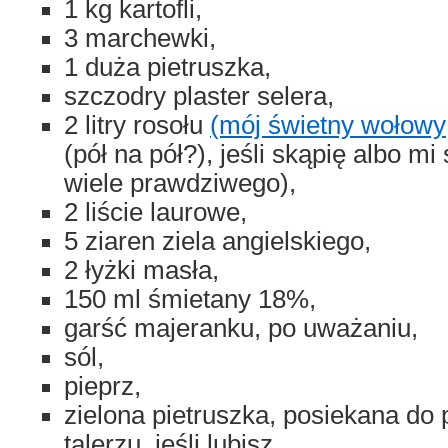
1 kg kartofli,
3 marchewki,
1 duża pietruszka,
szczodry plaster selera,
2 litry rosołu
(mój świetny wołowy
(pół na pół?), jeśli skąpię albo m
wiele prawdziwego),
2 liście laurowe,
5 ziaren ziela angielskiego,
2 łyżki masła,
150 ml śmietany 18%,
garść majeranku, po uważaniu,
sól,
pieprz,
zielona pietruszka, posiekana do
talerzu, jeśli lubisz.