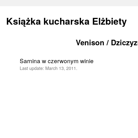
Książka kucharska Elżbiety
Venison / Dziczy
Skip
to
Sarnina w czerwonym winie
content
Last update:
March 13, 2011.